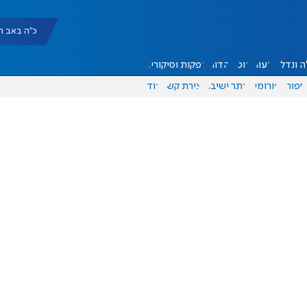
כ"ה באב תשפ"ו |
 ונדל"ן
דעות
אוכל
יהדות
הפקות וסיקורים
ספורט
פורומים
אתר ישיבה
יצירת קשר
עוד