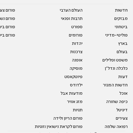
חדשות
העולם הערבי
פורום צע
מבזקים
תרבות ופנאי
פורום נשו
ביטחוני
ספורט
פורום בי
פוליטי-מדיני
פורומים
פורום בי
בארץ
יהדות
בעולם
צרכנות
משפט ופלילים
אופנה
כלכלה ונדל"ן
מוסיקה
דעות
פיוטקאסט
חדשות המגזר
ילדודס
אוכל
מודעות אבל
כיפה שחורה
מזג אוויר
דיגיטל
תגיות
צעירים
פורום הריון ולידה
רפואה שלמה
פורום לקראת נישואין וזוגיות