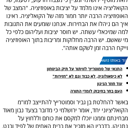
הקואליציה אינו מלמד על יציבות באופוזיציה. "המצב של
האופוזיציה הרבה יותר חמור מזה של הקואליציה. ראינו
איך הם ניהלו את הבחירות. אנחנו שומעים את התגובות
למה שמיכאלי עשתה. יש חוסר יציבות ועליהום כלפי כל
מי שאשם. יש הרבה מחלוקות ומריבות בתוך האופוזיציה
וייקח הרבה זמן לשקם אותה".
עוד באותו נושא:
התנאי של סמוטריץ' לוויתור על תיק הביטחון
לא כיסאולוגיה, לא כבוד וגם לא "חזירות"
עוד חוזר הניגון
העם בחר בחיבוק לומדי התורה
באשר להחלטת בן גביר וסמוטריץ' להתייצב למו"מ
הקואליציוני יחד, אומר ירושלמי כי מדובר בצעד נבון מאוד
מבחינתם וממנו יוכלו למקסם את כוחם וללחוץ על
נתניהו. בדבריו הא מזכיר את ברית האחים של לפיד ובנט,