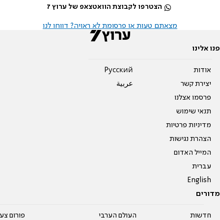
הצטרפו לקבוצת הוואטצאפ של ערוץ 7
מצאתם טעות או פרסומת לא ראויה? דווחו לנו
פנו אלינו
אודות
Pусский
יצירת קשר
عربية
פרסמו אצלנו
תנאי שימוש
מדיניות פרטיות
הצהרת נגישות
המייל האדום
עברית
English
מדורים
חדשות
העולם הערבי
פורום צע