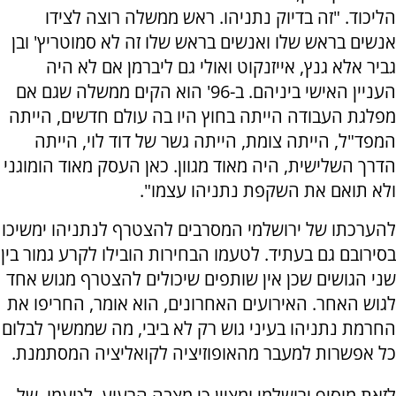
הליכוד. "זה בדיוק נתניהו. ראש ממשלה רוצה לצידו
אנשים בראש שלו ואנשים בראש שלו זה לא סמוטריץ' ובן
גביר אלא גנץ, אייזנקוט ואולי גם ליברמן אם לא היה
העניין האישי ביניהם. ב-96' הוא הקים ממשלה שגם אם
מפלגת העבודה הייתה בחוץ היו בה עולם חדשים, הייתה
המפד"ל, הייתה צומת, הייתה גשר של דוד לוי, הייתה
הדרך השלישית, היה מאוד מגוון. כאן העסק מאוד הומוגני
ולא תואם את השקפת נתניהו עצמו".
להערכתו של ירושלמי המסרבים להצטרף לנתניהו ימשיכו
בסירובם גם בעתיד. לטעמו הבחירות הובילו לקרע גמור בין
שני הגושים שכן אין שותפים שיכולים להצטרף מגוש אחד
לגוש האחר. האירועים האחרונים, הוא אומר, החריפו את
החרמת נתניהו בעיני גוש רק לא ביבי, מה שממשיך לבלום
כל אפשרות למעבר מהאופוזיציה לקואליציה המסתמנת.
לזאת מוסיף ירושלמי ומציין כי מצבה הרעוע, לטעמו, של