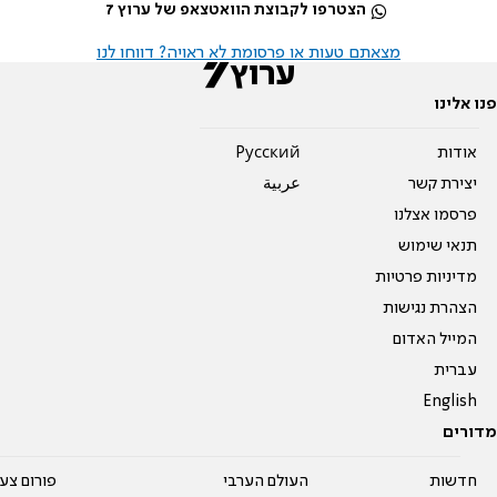
הצטרפו לקבוצת הוואטצאפ של ערוץ 7
מצאתם טעות או פרסומת לא ראויה? דווחו לנו
פנו אלינו
אודות
Pусский
יצירת קשר
عربية
פרסמו אצלנו
תנאי שימוש
מדיניות פרטיות
הצהרת נגישות
המייל האדום
עברית
English
מדורים
חדשות
העולם הערבי
פורום צע