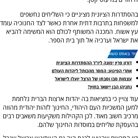
בהסתדרות הציונית מציניים כי השליחים נחשפים
למשפחות בתרבות דתית אחרת כאשר לצד החנוכיה עומד
עץ אשוח. המכנה המשותף לכולם הוא המשימה להביא
את ישראל וערכיה אל תוך בית הספר.
עוד באותו נושא:
דורון פרץ ימונה ליו"ר ההסתדרות הציונית
אחרי הפיגוע: המסר מהכותל ליהדות העולם
עצמות סבו וסבתו של הרצל יועלו לישראל
נתניהו הבן יישאר בחוץ?
עוד צויין כי במציאות בה יהדות ארצות הברית נלחמת
למען המשכיות העם היהודי, החינוך לזהות יהודית מהווה
מרכיב חשוב מאוד. לכן הקהילות משקיעות משאבים רבים
בהעסקת שליחים במוסדות החינוך שלהם.