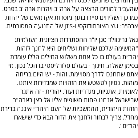
בין המרצים שהגיעו לכנס היה גם העיתונאי אריאל שנבל
שהעביר למורים הרצאה על ארה"ב ויהדות ארה"ב בפרט.
כמו כן השליחים סיירו בתוך מוסדות אקדמאים של יהדות
ארה''ב: YU האורתודוקסי ו-JTS של התנועה המסורתית.
גאל גרינוולד סגן יו"ר ההסתדרות הציונית העולמית:
"המשימה שלכם שליחות ושליחים היא לחנך לזהות
יהודית בעולם בו כל אחת משלוש המילים הללו עומדת
בסימן שאלה. חינוך - בעולם פלורליסטי בו הכל נכון. מי
אתם שתחנכו לדרך מסויימת. זהות - יש היום בריחה
מזהות. נסיון לטשטש את הזהויות שמגדירות אותנו.
לאומיות, אתניות, מגדריות ועוד. יהודית - זה אתגר
שבישראל אנחנו פחות חשופים אליו אל כאן בארה"ב
הזהות היהודית, ההמשכיות של העם היהודי איננה ברירת
מחדל. צריך לבחור ולחנך את הדור הבא כדי שישארו
יהודים".