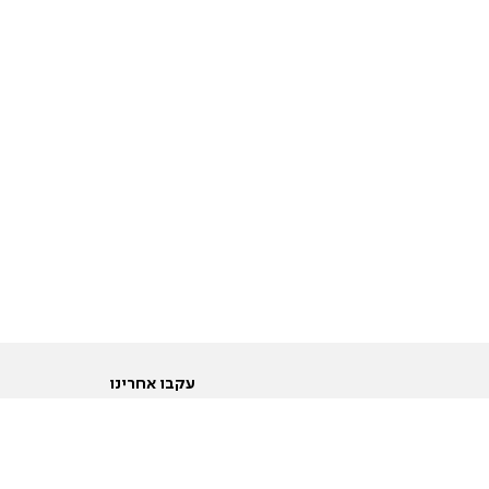
עקבו אחרינו
ות
טוויטר
ם הריון ולידה
פייסבוק