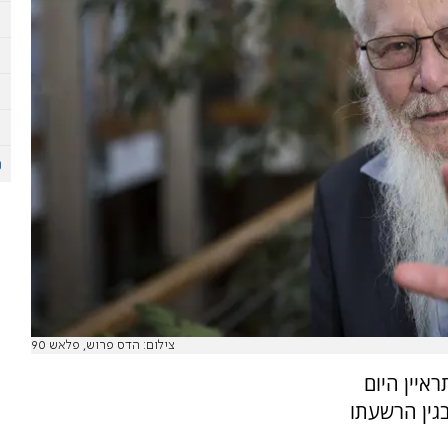
צילום: הדס פרוש, פלאש 90
איין היום
גין הרשעתו