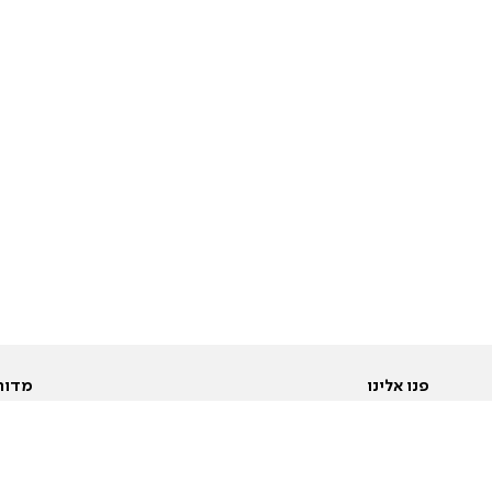
פנו אלינו
מדור
אודות
Pусский
חד
יצירת קשר
عربية
מב