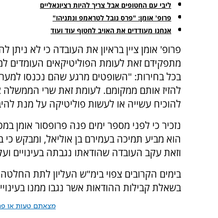
ליבי עם החטופים אבל צריך להיות רציונאליים
פרופ' אומן: "פרס נובל לטראמפ ונתניהו"
אנחנו מעודדים את האויב לחטוף עוד ועוד
פרופ' אומן ציין בראיון את העובדה כי לא ניתן ל
מתפקידם זאת לעומת הפוליטיקאים העומדים למ
בכל בחירות: "השופטים מרגע שהם נכנסו למער
להזיז אותם ממקומם. לעומת זאת שרי הממשלה צ
להוכיח עשייה או לעשות פוליטיקה על מנת להי
נזכיר כי לפני מספר ימים פנה פרופסור אומן במ
הוא מביע תמיכה בעמירם בן אוליאל, ומבקש כי 
וזאת עקב העובדה שהודאתו נגבתה בעינויים ועל 
בימים הקרובים צפוי בימ"ש העליון לתת החלטה ב
בשאלת קבילות ההודאות אשר נגבו ממנו בעינויים
מצאתם טעות או פרס