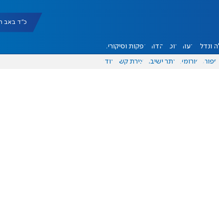
כ"ד באב תשפ"ו |
 ונדל"ן
דעות
אוכל
יהדות
הפקות וסיקורים
ספורט
פורומים
אתר ישיבה
יצירת קשר
עוד