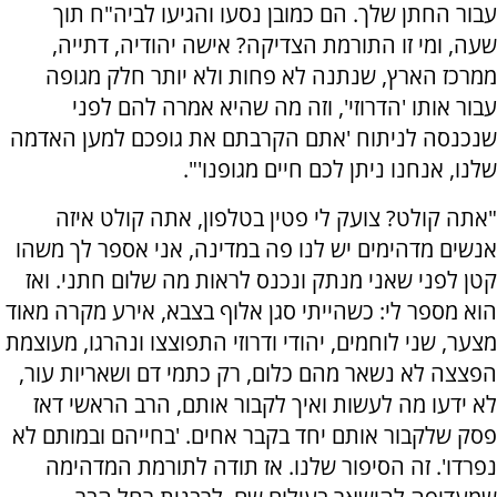
עבור החתן שלך. הם כמובן נסעו והגיעו לביה"ח תוך
שעה, ומי זו התורמת הצדיקה? אישה יהודיה, דתייה,
ממרכז הארץ, שנתנה לא פחות ולא יותר חלק מגופה
עבור אותו 'הדרוזי', וזה מה שהיא אמרה להם לפני
שנכנסה לניתוח 'אתם הקרבתם את גופכם למען האדמה
שלנו, אנחנו ניתן לכם חיים מגופנו'".
"אתה קולט? צועק לי פטין בטלפון, אתה קולט איזה
אנשים מדהימים יש לנו פה במדינה, אני אספר לך משהו
קטן לפני שאני מנתק ונכנס לראות מה שלום חתני. ואז
הוא מספר לי: כשהייתי סגן אלוף בצבא, אירע מקרה מאוד
מצער, שני לוחמים, יהודי ודרוזי התפוצצו ונהרגו, מעוצמת
הפצצה לא נשאר מהם כלום, רק כתמי דם ושאריות עור,
לא ידעו מה לעשות ואיך לקבור אותם, הרב הראשי דאז
פסק שלקבור אותם יחד בקבר אחים. 'בחייהם ובמותם לא
נפרדו'. זה הסיפור שלנו. אז תודה לתורמת המדהימה