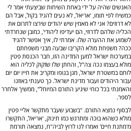
האנשים שהיה על ידי באחת השיחות שביצעתי אמר לי
כמשיח לפי תומו, 'אריאל, לא נעים להגיד בקול, אבל הם
לא דרוזים? אני לא מאמין שיש יהודים שירצו לתרום את
הכליה שלהם לדרוזי, הם יעדיפו ליהודי', כמובן שנחרדתי
לשמוע את ההערה שלו. אמרתי לו, איך אפשר להגיד
ככה? משפחת מולא הקריבו שבעה מבני משפחתם
במערכות ישראל למען המדינה הזו, חבר הכנסת פטין
מולא בעצמו נכה צה"ל, והחתן שלו שזקוק לכליה הוא
לוחם במשטרת ישראל, מגן בגופו ומקריב את חייו יום יום
עבור היהודים ועבור מדינת ישראל. כך טענתי באוזנו
והאמנתי בכל כוחי שיגיע התורם המיוחל", ממשיך אלחרר
לספר.
לבסוף נמצא התורם. "בשבוע שעבר מתקשר אליי פטין
מולא כשהוא בוכה ומתרגש כמו תינוק, 'אריאל, התקשרו
מ'מתנת חיים' ואמרו לנו לרוץ לביה"ח, נמצאה תורמת