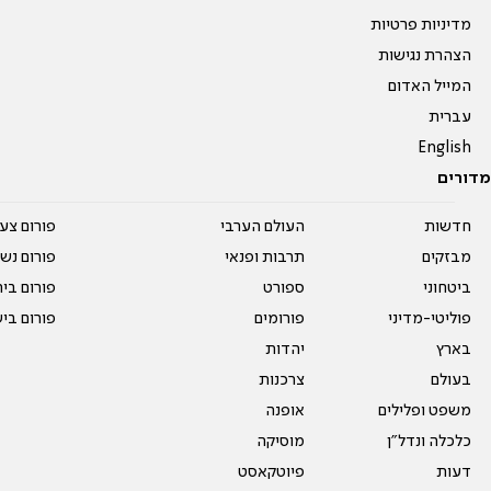
מדיניות פרטיות
הצהרת נגישות
המייל האדום
עברית
English
מדורים
חדשות
העולם הערבי
פורום צע
מבזקים
תרבות ופנאי
פורום נשו
ביטחוני
ספורט
פורום בי
פוליטי-מדיני
פורומים
פורום בי
בארץ
יהדות
בעולם
צרכנות
משפט ופלילים
אופנה
כלכלה ונדל"ן
מוסיקה
דעות
פיוטקאסט