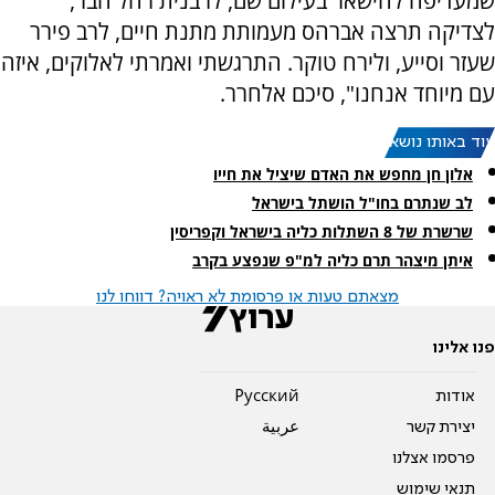
שמעדיפה להישאר בעילום שם, לרבנית רחל הבר,
לצדיקה תרצה אברהס מעמותת מתנת חיים, לרב פירר
שעזר וסייע, ולירח טוקר. התרגשתי ואמרתי לאלוקים, איזה
עם מיוחד אנחנו", סיכם אלחרר.
עוד באותו נושא:
אלון חן מחפש את האדם שיציל את חייו
לב שנתרם בחו"ל הושתל בישראל
שרשרת של 8 השתלות כליה בישראל וקפריסין
איתן מיצהר תרם כליה למ"פ שנפצע בקרב
מצאתם טעות או פרסומת לא ראויה? דווחו לנו
פנו אלינו
אודות
Pусский
יצירת קשר
عربية
פרסמו אצלנו
תנאי שימוש