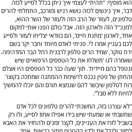
הוא מוסיף: "תהיתי לעצמי איך ניתן בכלל לסייע לכזה
דבר, איך ניגשים לכזה נושא רגיש ומורכב, התחלתי להרים
טלפונים, לעוזר של הרב הזה ולעוזר של השר ההוא,
למנכ"ל הזה ולארגון הזה. אבל כולם הפנו אותי למקום
אחד, לארגון 'מתנת חיים', הם בוודאי יצליחו לעזור ולסייע
לכם בעניין אמרו לי. פניתי לאדם מיוחד וחבר יקר בשם
ירח טוקר, שמיד הרים טלפון לרבנית רחל הבר המדהימה.
שאמרה לנו 'תשלחו את כל הטפסים הרפואיים שיש
ונטפל בהם מיידית'. תוך שעה כבר כל הטפסים היו אצלם
והחתן של פטין נכנס לרשימת ההמתנה שמחכה בקוצר
רוח לטלפון שיבשר להם שנמצא תורם והם יוכלו להמשיך
לחיות ללא סבל".
"לא עצרנו בזה, המשכתי להרים טלפונים לכל אדם
שחשבתי או שמעתי שיש בידו אפילו אחוז לסייע, ולו רק
בשביל לזרז את העניינים, לקצר זמנים ולהחזיר את האבא
לחזור ולגדל את ילדיו הקטנים מתוך בריאות. אחד