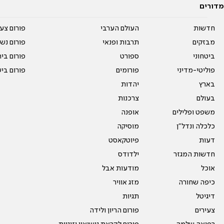
מדורים
חדשות
העולם הערבי
פורום צע
מבזקים
תרבות ופנאי
פורום נשו
ביטחוני
ספורט
פורום בי
פוליטי-מדיני
פורומים
פורום בי
בארץ
יהדות
בעולם
צרכנות
משפט ופלילים
אופנה
כלכלה ונדל"ן
מוסיקה
דעות
פיוטקאסט
חדשות המגזר
ילדודס
אוכל
מודעות אבל
כיפה שחורה
מזג אוויר
דיגיטל
תגיות
צעירים
פורום הריון ולידה