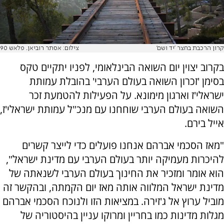
קרון הרכבת בחצר 'יד ושם'
צילום: אסתר רוביאן. פלאש 90
בקרוב יצוין יום השואה הבינלאומי, לפניו יתקיים טקס
בסימן 'זכרון השואה בעולם הערבי' בהובלת עמותת
ישראלי'ז וארגון מימונא. על הפעילות להטמעת זכר
השואה בעולם הערבי שוחחנו עם מנכ"ל עמותת ישראלי'ז,
אייל בירם.
"מאז הסכמי אברהם אנחנו פועלים כדי לייצר קשרים
להיכרות מעמיקה יותר בעולם הערבי עם מדינת ישראל",
הוא אומר ומזכיר את החינוך בעולם הערבי לשנאתה של
מדינת ישראל המלווה אותה מאז יום הקמתה, ובהקשר זה
מוביל ערוץ אל ג'זירה. במציאות הזו ולנוכח הסכמי אברהם
מגלות מדינות כמו בחריין ומרוקו עניין בהיסטוריה של