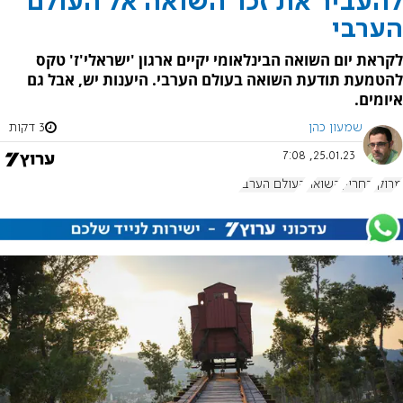
להעביר את זכר השואה אל העולם
הערבי
לקראת יום השואה הבינלאומי יקיים ארגון 'ישראלי'ז' טקס
להטמעת תודעת השואה בעולם הערבי. היענות יש, אבל גם
איומים.
שמעון כהן
3 דקות
25.01.23, 7:08
מרוקו
בחריין
השואה
העולם הערבי