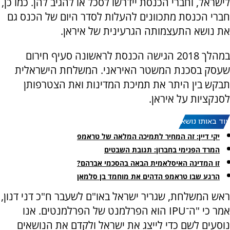
לישראל, וחברי הכנסת יידרשו לסכל או להגיב להן. כמו כן,
חברי הכנסת מתכוונים להעלות לסדר היום של הכנס גם
את נושא התעצמותה הגרעינית של איראן.
במהלך 2018 הגישה הכנסת לראשונה סעיף חירום
שעסק בסכנת המשטר האיראני. המשלחת הישראלית
תבקש בין היתר את תמיכת המדינות ואת הצטרפותן
לסנקציות על איראן.
עוד באותו נושא:
יקי דיין: זה המחיר לתמיכה המלאה של טראמפ
המרד הפנימי בחברון: תגובת השבטים
זו המדינה האיסלאמית הבאה בהסכמי אברהם?
הרגע שבו טראמפ הדהים את מוחמד בן סלמאן
ראש המשלחת, שגריר ישראל באו"ם לשעבר ח"כ דני דנון,
אמר כי "ה־IPU הוא הפרלמנט של הפרלמנטים. אנו
נוסעים לשם כדי לייצג את ישראל ולקדם את הנושאים