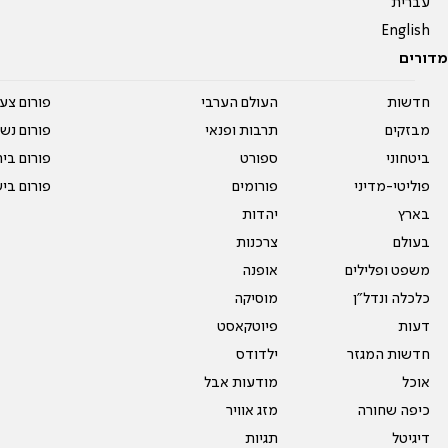
עברית
English
מדורים
חדשות
העולם הערבי
פורום צע
מבזקים
תרבות ופנאי
פורום נשו
ביטחוני
ספורט
פורום בי
פוליטי-מדיני
פורומים
פורום בי
בארץ
יהדות
בעולם
צרכנות
משפט ופלילים
אופנה
כלכלה ונדל"ן
מוסיקה
דעות
פיוטקאסט
חדשות המגזר
ילדודס
אוכל
מודעות אבל
כיפה שחורה
מזג אוויר
דיגיטל
תגיות