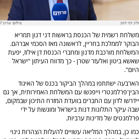
ח"כ דני דנון
צילום: ערוץ 7
משלחת רשמית של הכנסת בראשות דני דנון תמריא
הבוקר לממלכת בחריין, לראשונה מאז הסכמי אברהם.
המשלחת מורכבת מדנון ומחברי הכנסת דן אילוז, יפעת
שאשא ביטון ואלעזר שטרן - כך מדווח העיתון "ישראל
היום".
הארבעה ישתתפו במהלך הביקור בכנס של האיגוד
הבין־פרלמנטרי וייפגשו עם המשלחת האמירותית, אך גם
יידרשו לדון עם החברים בוועדת המזרח התיכון שבמקום,
שבה עיקר התלונות דנות בישראל ומוגשות על ידי
פרלמנטים של מדינות ערביות.
כמו כן, במהלך המליאה עשויים להעלות הצהרות גינוי