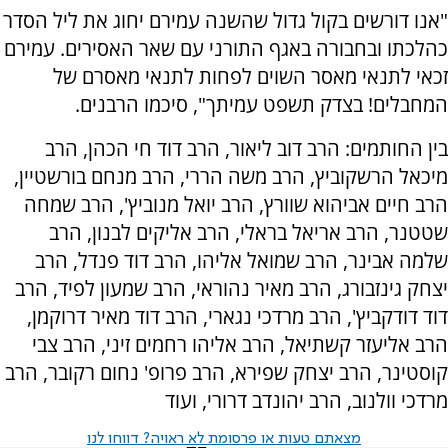
"אנו דורשים בקול גדול שהשנה עמירם יחוג את ליל הסדר
כהלכתו ובחבורה באגף התורני עם שאר האסירים. עמירם
זכאי לתנאי מאסר השוים לפחות לתנאי מאסרם של
המחבלים! בצדק תשפט עמיתך", סיכמו הרבנים.
בין החותמים: הרב דוב ליאור, הרב דוד חי הכהן, הרב
מיכאל הרשקוביץ, הרב משה הררי, הרב מנחם בורשטיין,
הרב חיים אביהוא שוורץ, הרב יואל מנוביץ', הרב שמחה
שטטנר, הרב אריאל בראלי, הרב אליקים לבנון, הרב
שלמה אבינר, הרב שמואל אליהו, הרב דוד פנדל, הרב
יצחק גינזבורג, הרב מאיר נהוראי, הרב שמעון לפיד, הרב
דוד דודקביץ', הרב מרדכי נגארי, הרב דוד מאיר דרוקמן,
הרב אליעזר קשתיאל, הרב אליהו רחמים זיני, הרב צבי
קוסטינר, הרב יצחק שפירא, הרב פרופ' נחום רקובר, הרב
מרדכי וולנוב, הרב יהונדב דרורי, ועוד
מצאתם טעות או פרסומת לא ראויה? דווחו לנו