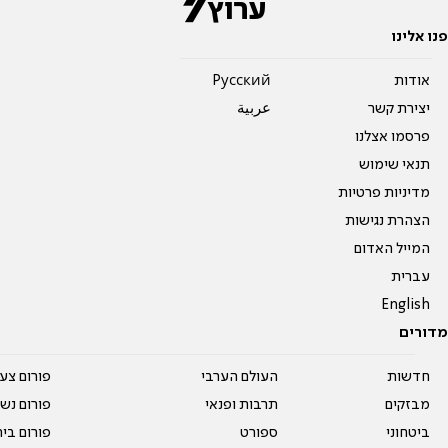
פנו אלינו
אודות
Pусский
יצירת קשר
عربية
פרסמו אצלנו
תנאי שימוש
מדיניות פרטיות
הצהרת נגישות
המייל האדום
עברית
English
מדורים
חדשות
העולם הערבי
פורום צע
מבזקים
תרבות ופנאי
פורום נשו
ביטחוני
ספורט
פורום בי