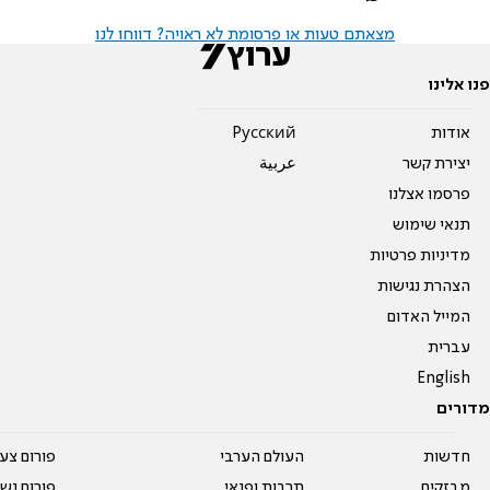
מצאתם טעות או פרסומת לא ראויה? דווחו לנו
פנו אלינו
אודות
Pусский
יצירת קשר
عربية
פרסמו אצלנו
תנאי שימוש
מדיניות פרטיות
הצהרת נגישות
המייל האדום
עברית
English
מדורים
חדשות
העולם הערבי
פורום צע
מבזקים
תרבות ופנאי
פורום נשו