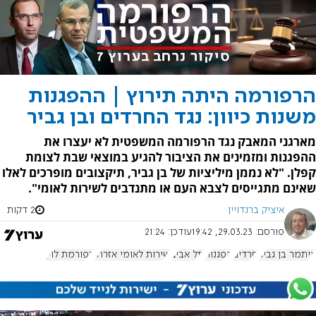
הרפורמה היתה תירוץ | ההפגנות
משנות כיוון: נגד החרדים ובן גביר
מארגני המאבק נגד הרפורמה המשפטית לא יעצרו את
ההפגנות ומזמינים את הציבור להגיע במוצאי שבת לצומת
קפלן. "לא נממן מיליציות של בן גביר, תיקצובים מופרכים לאלו
שאינם מתגייסים לצבא העם או מתנדבים לשירות לאומי".
איציק ברנדויין
2 דקות
פורסם:
29.03.23, 19:42
עודכן:
21:24
איתמר בן גביר
חרדים
הפגנות
תל אביב
שירות לאומי אזרחי
רפורמת לוין