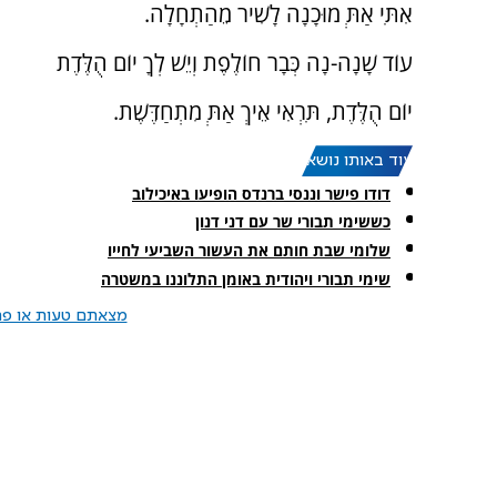
אִתִּי אַתְּ מוּכָנָה לָשִׁיר מֵהַתְחָלָה.
עוֹד שָׁנָה-נָה כְּבָר חוֹלֶפֶת וְיֵשׁ לְךָ יוֹם הֻלֶּדֶת
יוֹם הֻלֶּדֶת, תִּרְאִי אֵיךְ אַתְּ מִתְחַדֶּשֶׁת.
עוד באותו נושא:
דודו פישר וננסי ברנדס הופיעו באיכילוב
כששימי תבורי שר עם דני דנון
שלומי שבת חותם את העשור השביעי לחייו
שימי תבורי ויהודית באומן התלוננו במשטרה
מצאתם טעות או פרס