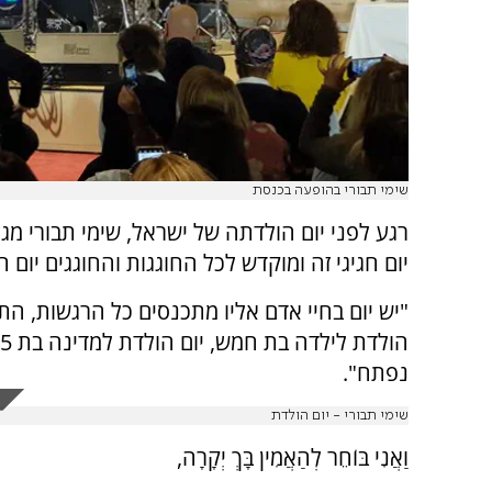
שימי תבורי בהופעה בכנסת
רגע לפני יום הולדתה של ישראל, שימי תבורי מג
יום חגיגי זה ומוקדש לכל החוגגות והחוגגים יום ה
"יש יום בחיי אדם אליו מתכנסים כל הרגשות, התק
נפתח".
שימי תבורי - יום הולדת
וַאֲנִי בּוֹחֵר לְהַאֲמִין בָּךְ יְקָרָה,