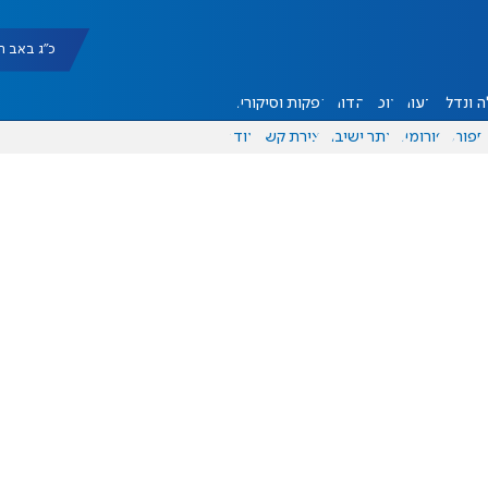
כ"ג באב תשפ"ו |
 ונדל"ן
דעות
אוכל
יהדות
הפקות וסיקורים
ספורט
פורומים
אתר ישיבה
יצירת קשר
עוד