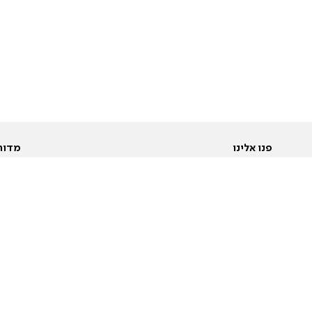
פנו אלינו
מדור
אודות
Pусский
חד
יצירת קשר
عربية
מב
פרסמו אצלנו
בי
תנאי שימוש
פו
מדיניות פרטיות
בא
הצהרת נגישות
בע
המייל האדום
מש