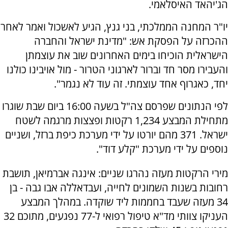
הג'יהאד האיסלאמי.
יו"ר המחנה הממלכתי, בני גנץ, הגיע לאשכול ואמר לאחר
ההכרזה על הפסקת אש: "מדינת ישראל והחברה
הישראלית הוכיחו בימים האחרונים שוב את עוצמתן
והעבירו מסר חד וברור לארגוני הטרור - מול אויבינו כולנו
יחד, כאגרוף אחד עוצמתי. זה עוד לא נגמר".
לפי הנתונים שפרסם צה"ל בשעה 16:00 ביום שבת שוגרו
מתחילת המבצע 1,234 רקטות ופצצות מרגמה לשטח
ישראל. 371 מהם יורטו על ידי מערכת כיפת ברזל, ושניים
נוספים על ידי מערכת "קלע דוד".
מירי הרקטות מעזה נהרגו שניים: אינגה אברמיאן, תושבת
רחובות בשנות השמונים לחייה, ועבדאללה אבו גבה - בן
34 מעזה שעבד בחממות ליד שוקדה. במהלך המבצע
העניקו צוותי מד"א טיפול רפואי ל-77 נפגעים, מתוכם 32