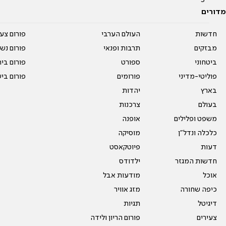
מדורים
חדשות
העולם הערבי
פורום צע
מבזקים
תרבות ופנאי
פורום נשו
ביטחוני
ספורט
פורום בי
פוליטי-מדיני
פורומים
פורום בי
בארץ
יהדות
בעולם
צרכנות
משפט ופלילים
אופנה
כלכלה ונדל"ן
מוסיקה
דעות
פיוטקאסט
חדשות המגזר
ילדודס
אוכל
מודעות אבל
כיפה שחורה
מזג אוויר
דיגיטל
תגיות
צעירים
פורום הריון ולידה