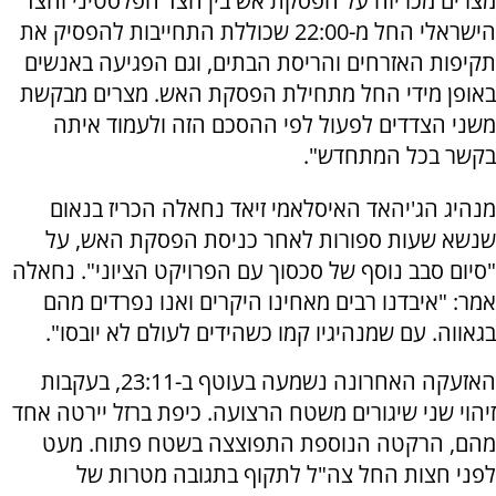
מצרים מכריזה על הפסקת אש בין הצד הפלסטיני והצד
הישראלי החל מ-22:00 שכוללת התחייבות להפסיק את
תקיפות האזרחים והריסת הבתים, וגם הפגיעה באנשים
באופן מידי החל מתחילת הפסקת האש. מצרים מבקשת
משני הצדדים לפעול לפי ההסכם הזה ולעמוד איתה
בקשר בכל המתחדש".
מנהיג הג'יהאד האיסלאמי זיאד נחאלה הכריז בנאום
שנשא שעות ספורות לאחר כניסת הפסקת האש, על
"סיום סבב נוסף של סכסוך עם הפרויקט הציוני". נחאלה
אמר: "איבדנו רבים מאחינו היקרים ואנו נפרדים מהם
בגאווה. עם שמנהיגיו קמו כשהידים לעולם לא יובסו".
האזעקה האחרונה נשמעה בעוטף ב-23:11, בעקבות
זיהוי שני שיגורים משטח הרצועה. כיפת ברזל יירטה אחד
מהם, הרקטה הנוספת התפוצצה בשטח פתוח. מעט
לפני חצות החל צה"ל לתקוף בתגובה מטרות של