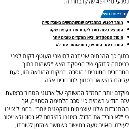
נפגעי גוף ו-45 שלקו בחרדה.
עוד באותו נושא:
מותר לפגוע במחבלים שמשתמשים באוכלוסייה
המבצע בעזה נועד לקנות עוד תקופת שקט
חיסול המפקדים יביא מפקדים טובים יותר
הסבב בעזה הסתיים, הטראומות עוד לא
בתוך כך ההנחיה שניתנה לתושבי העוטף דקות לפני
כניסתה לתוקף של הפסקת האש "לשהות בתוך
המרחבים המוגנים" הוסרה. במקום ההוראה הזו, כעת
עליהם להישאר בסמוך למרחבים אלה.
מוקדם יותר החמ"ל המשותף של ארגוני הטרור ברצועת
עזה הודיע רשמית כי "סבב הלחימה הסתיים, אך
ההתנגדות שלנו עוצמתית ותוקפנית יותר". בחמ"ל ציינו
כי "לא נוריד את הדגל. רצוננו להילחם לא נסוג ולא ייסוג
לעולם. האויב טעה בחישוב כשחשב שהזמן לטובתו,