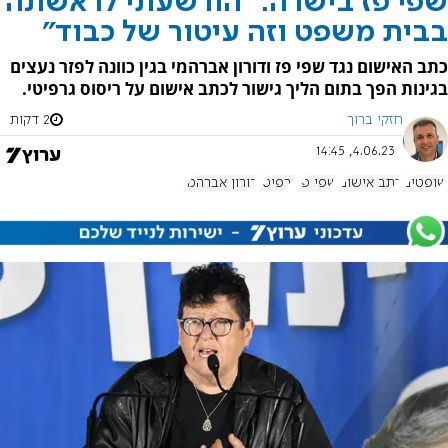
שפי פז בישרה: "הורשעתי לראשונה
בבית משפט וזה עיטור של כבוד"
כתב האישום נגד שפי פז ודורון אברהמי בגין כוונה לפזר נעצים
בגינות הפך בתום הליך גישור לכתב אישום על ריסוס גרפיטי.
חזקי ברוך
2 דקות
4.06.23, 14:45
שופטים
כתב אישום
שפי פז
גרפיטי
דורון אברהמי