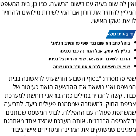
ואין לה שום בעיה עם רישום הרשעה. כמו כן, בית המשפט
המליץ להחזיר את דורון אברהמי לשירות מילואים ולהחזיר
לו את נשקו האישי.
עוד באותו נושא:
בוטל כתב האישום נגד שפי פז ומירב חג'אג'
בג"ץ לא פסק, אבל המדינה כבר נכנעה
הדובר לשעבר יפצה את שפי פז ויתנצל בפניה
שפי פז מאיימת לתבוע את ח"כ תמנו שטה
שפי פז מסרה: ''בסוף השבוע הורשעתי לראשונה בבית
המשפט ואני נושאת את ההרשעה הזאת כעיטור של
כבוד. קשה להגדיר במילים כמה בוז אני רוחשת למערכת
אכיפת החוק. למשטרה שמסמנת פעילים כיעד. לתביעה
שמשתפת פעולה עם ההפללה. לבתי המשפט שנותנים
יד לאכיפה הבררנית. אותה מערכת שמצד אחד מאתרגת
מפגינים שמשתקים את המדינה ומטרידים אישי ציבור