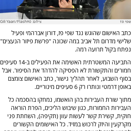
שפי פז
צילום: Gili Yaari/Flash90
כתב האישום שהוגש נגד שפי פז, דורון אברהמי ופעיל
שלישי מדרום תל אביב במה שכונה "פרשת פיזור הנעצים"
נפתח בקול תרועה רמה.
התביעה המשטרתית האשימה את הפעילים ב-14 סעיפים
חמורים והתקשורת לא הפסיקה להדהד את הסיפור. אבל
בסוף השבוע, לאחר תהליך גישור, כתב האישום צומצם
באופן דרמטי ונותרו רק 6 סעיפים מינוריים.
מתוך שורת העבירות בהן הואשמו, נמחקו בהסכמה כל
העבירות החמורות, כגון שיבוש הליכים, הפרת הוראה
חוקית, קשירת קשר לעשות עוון (תקיפה), השחתת פני
מקרקעין והיזק לרכוש במזיד. כל האישומים הקשורים