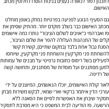
לתכנון לפזר לכאורה נעצים בגינות הוסרו לחלוטין מכתב
האישום.
גם הסעיף הנוגע לפגיעה בפרטיות נמחק באופן מוחלט
מכתב האישום כבר בשלב מוקדם יותר. מהתיק שסימן את
פז ואברהמי כ"אויבים לשלום הציבור" נותרו כמה אישומים
קלים של התנהגות העלולה להפר את שלום הציבור,
הסגת גבול אחת בלבד (במקום שתיים), קשירת קשר
להשחתת פני מקרקעין והשחתת פני מקרקעין, שיוחסו
לפעילים בשל ריסוס כתובות גרפיטי על מבנים של עמותות
למען מסתננים ועל מוסדות של מסתננים, ותחושה קשה
של רדיפה.
לאור קולת האישומים, יוכלו הנאשמים, המיוצגים על ידי
עורכי הדין איתמר ברקאי וארי שמאי, לבקש משירות מבחן
תסקיר שיבחן את האפשרות לסיים את הסאגה ללא
הרשעה. פז הודיעה לבית המשפט כי היא מסרבת לתסקיר