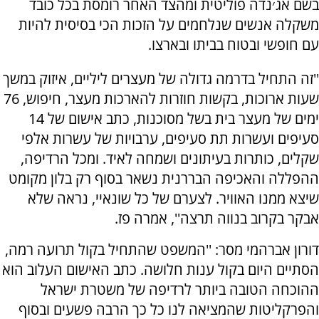
בשם אג׳נדה פוליטית ומהצד האחר רומסת בכל כובד
משקלה אנשים שנלחמים על הזכות הכי בסיסית להיות
עם חופשי ובטוח בביתו ובארצו.
''זה התחיל בדרמה גדולה של מעצרים ליליים, איזוק במשך
שעות ארוכות, בקשות חוזרות להארכות מעצר, חיפוש, 76
ימים של מעצר בית בשל מסוכנות, כתב אישום של 14
סעיפים ועשרות תת סעיפים, ערבויות של עשרות אלפי
שקלים, כותרות בעיתונים ושמחה לאיד. ומכל הרדיפה,
ההפללה והאכיפה הבררנית נשאר בסוף רק בלון מקומט
שיצא ממנו האוויר. לצערם של כל שונאיי, נראה שלא
אבקר בקרוב בנווה תרצה'', אמרה פז.
דורון אברהמי מסר: ''המשפט שהתחיל בקול תרועה רמה,
הסתיים היום בקול ענות חלושה. כתב האישום העלוב הוא
ההוכחה הטובה ביותר לרדיפה של משטרת ישראל
והפרקליטות שהמציאה לנו כל כך הרבה פשעים ובסוף