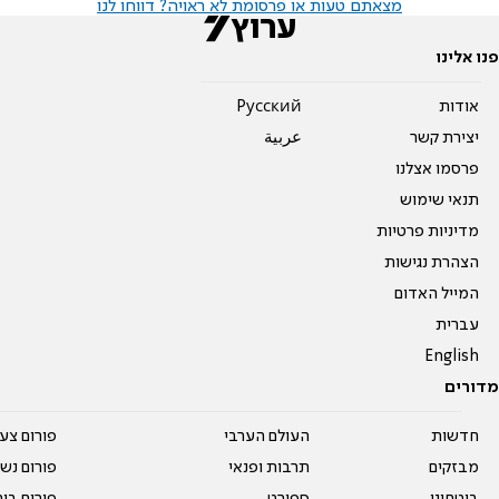
מצאתם טעות או פרסומת לא ראויה? דווחו לנו
פנו אלינו
אודות
Pусский
יצירת קשר
عربية
פרסמו אצלנו
תנאי שימוש
מדיניות פרטיות
הצהרת נגישות
המייל האדום
עברית
English
מדורים
חדשות
העולם הערבי
פורום צע
מבזקים
תרבות ופנאי
פורום נשו
ביטחוני
ספורט
פורום בי