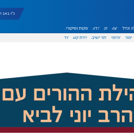
כ"ו באב תשפ"ו |
 ונדל"ן
דעות
אוכל
יהדות
הפקות וסיקורים
ספורט
פורומים
אתר ישיבה
יצירת קשר
עוד