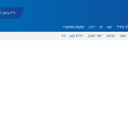
כ"ה באב תשפ"ו |
 ונדל"ן
דעות
אוכל
יהדות
הפקות וסיקורים
ספורט
פורומים
אתר ישיבה
יצירת קשר
עוד