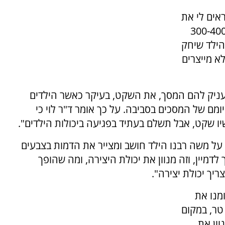
ראים לי את
ון המשחקים שלהם ואני רואה ארון עצום עם 300-400
הילד שיחק
א מייצרים
מעניק להם המסך, את השקט, בעיקר כאשר הילדים
ומם של המסכים בסביבה. על כך אומר ד"ר לוי כי
ו שקט, אבל תשלם בעתיד בפגיעה ביכולות הילדים".
 על משה רבנו הילד חושב ומצייר את הדמות בצבעים
 לדמיין, וזה מנוון את יכולת היצירה, ומה שהופך
יך יכולת יצירה".
מנו את
בודה. קח קורקינט חשמלי במקום ללכת 300 טר, במקום
וון את