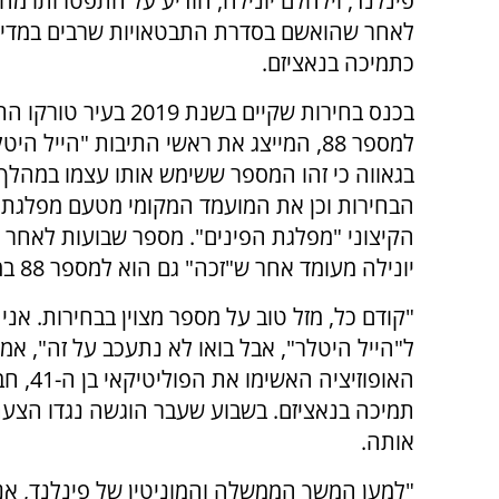
פינלנד, וילהלם יונילה, הודיע על התפטרותו מה
לאחר שהואשם בסדרת התבטאויות שרבים במדינ
כתמיכה בנאציזם.
בכנס בחירות שקיים בשנת 2019 ב
למספר 88, המייצג את ראשי התיבות "הייל היט
בגאווה כי זהו המספר ששימש אותו עצמו במהלך
הבחירות וכן את המועמד המקומי מטעם מפלגת ה
הקיצוני "מפלגת הפינים". מספר שבועות לאחר מ
יונילה מעומד אחר ש"זכה" גם הוא למספר 88 במערכת הבחירות.
ל"הייל היטלר", אבל בואו לא נתעכב על זה", אמ
האופוז
תמיכה בנאציזם. בשבוע שעבר הוגשה נגדו הצעת 
אותה.
"למען המשך הממשלה והמוניטין של פינלנד, אני