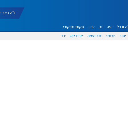
כ"ה באב תשפ"ו |
 ונדל"ן
דעות
אוכל
יהדות
הפקות וסיקורים
ספורט
פורומים
אתר ישיבה
יצירת קשר
עוד