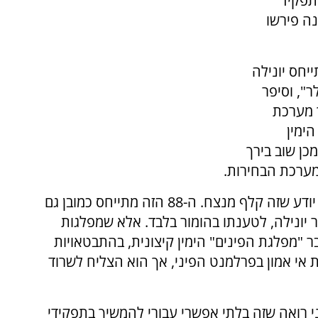
תפקיד
ה פירשו
עיר טורקו התייחס יונילה
לר", וסיפר
 מערכת
ימין
כן שוב בירך
"קודם כל, מזל טוב על מספר מצוין בבחירות. אני יודע שזה קלף מנצח. ה-88 הזה מתייחס כמובן גם
ר יונילה, לטענתו בהומור בלבד. אלא שמפלגות
יציה האשימו את הפוליטיקאי בן ה-41, חבר "מפלגת הפינים" הימין קיצונית, בהתבטאויות
אי אמון בפרלמנט הפיני, אך הוא הצליח לשרוד
 רואה שזה בלתי אפשרי עבורי להמשיך בתפקידי