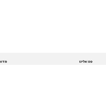
פנו אלינו
מדור
אודות
Pусский
חד
יצירת קשר
عربية
מב
פרסמו אצלנו
בי
תנאי שימוש
פו
מדיניות פרטיות
בא
הצהרת נגישות
בע