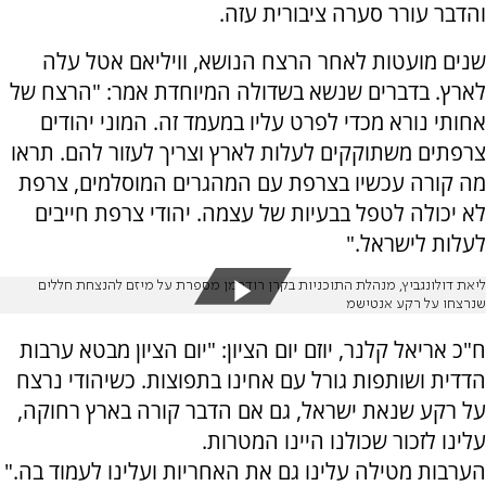
והדבר עורר סערה ציבורית עזה.
שנים מועטות לאחר הרצח הנושא, וויליאם אטל עלה
לארץ. בדברים שנשא בשדולה המיוחדת אמר: "הרצח של
אחותי נורא מכדי לפרט עליו במעמד זה. המוני יהודים
צרפתים משתוקקים לעלות לארץ וצריך לעזור להם. תראו
מה קורה עכשיו בצרפת עם המהגרים המוסלמים, צרפת
לא יכולה לטפל בבעיות של עצמה. יהודי צרפת חייבים
לעלות לישראל."
ליאת דולונגביץ, מנהלת התוכניות בקרן רודרמן מספרת על מיזם להנצחת חללים
שנרצחו על רקע אנטישמ
ח"כ אריאל קלנר, יוזם יום הציון: "יום הציון מבטא ערבות
הדדית ושותפות גורל עם אחינו בתפוצות. כשיהודי נרצח
על רקע שנאת ישראל, גם אם הדבר קורה בארץ רחוקה,
עלינו לזכור שכולנו היינו המטרות.
הערבות מטילה עלינו גם את האחריות ועלינו לעמוד בה."