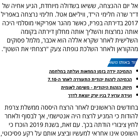
אל יום ההנצחה, ששיאו בשדולה מיוחדת, הגיע אחיה של
ד"ר שרה חלימי הי"ד, וויליאם אטל. חלימי נרצחה באפריל
2017 בדירתה בפריז, כאשר מהגר אפריקאי מוסלמי היכה
אותה נמרצות והשליך אותה מחלון דירתה בקומה
השלישית לאחר שקרא אללה הוא אכבר, מלמל פסוקים
מהקוראן ולאחר השלכת גופתה צעק "רצחתי את השטן".
עוד באותו נושא:
התמיכה ירדה בזמן המחאות ועלתה במלחמה
הכמיהה לזהות יהודית התעוררה לאחר ה-7.10
חיזוק הזהות היהודית - משימה לאומית
ועידת ערוץ 7 בניו יורק יוצאת לדרך
בחודשים הראשונים לאחר הרצח היססה ממשלת צרפת
להודות כי המניע לרצח היה אנטישמי, אך לבסוף ולאחר
לחץ ציבורי הודתה בכך. עם זאת, בשנת 2019 הוכרז כי
השופט אינו אחראי למעשיו וביצע אותם על רקע פסיכוטי,