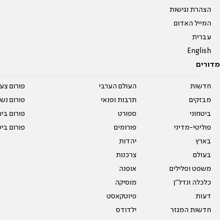
הצהרת נגישות
המייל האדום
עברית
English
מדורים
חדשות
העולם הערבי
פורום צע
מבזקים
תרבות ופנאי
פורום נשו
ביטחוני
ספורט
פורום בי
פוליטי-מדיני
פורומים
פורום בי
בארץ
יהדות
בעולם
צרכנות
משפט ופלילים
אופנה
כלכלה ונדל"ן
מוסיקה
דעות
פיוטקאסט
חדשות המגזר
ילדודס