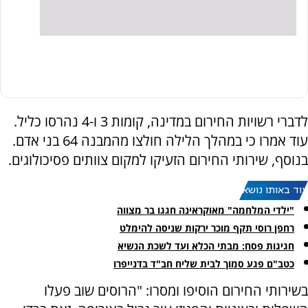
לדברי רשויות החירום במדינה, קומות 3 ו-4 נהרסו כליל.
עוד אמרו כי במהלך הלילה חולצו מהמבנה 64 בני אדם.
בנוסף, שירותי החירום הזעיקו למקום צוותים פסיכולוגים.
עוד באותו נושא:
"ילדי המלחמה" מאוקראינה חגגו בר מצווה
רחפן רוסי תקף מוכר ירקות שניסה להימלט
חגיגות פסח: מבתי הכלא ועד לשכת הנשיא
כטב"ם פגע סמוך לבית שליח חב"ד בדנייפרו
בשירותי החירום הוסיפו ומסרו: "הרוסים שוב פעלו