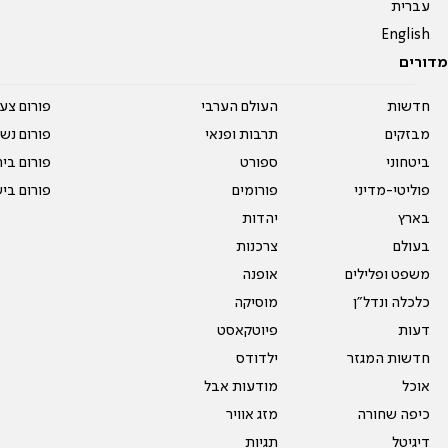
עברית
English
מדורים
חדשות
העולם הערבי
פורום צע
מבזקים
תרבות ופנאי
פורום נשו
ביטחוני
ספורט
פורום בי
פוליטי-מדיני
פורומים
פורום בי
בארץ
יהדות
בעולם
צרכנות
משפט ופלילים
אופנה
כלכלה ונדל"ן
מוסיקה
דעות
פיוטקאסט
חדשות המגזר
ילדודס
אוכל
מודעות אבל
כיפה שחורה
מזג אוויר
דיגיטל
תגיות