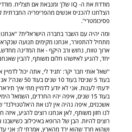
מודדת את ה- IQ שלך ומנבאת אם תצלי
הצלחנו להכניס אנשים מהפריפריה החברתית לא
פסיכומטרי".
מתחיל להתפורר, אנחנו מקימים תנועה שנקראת
ארוך טווח, נחוש ורב היקף - את המדינה מחדש.
יחד, להגיע לאיזשהו חלום משותף, להבין שאנחנו
"שאל אותי חבר יקר: 'תגיד לי, אתה יכול לדמיין 
בעוד 5 שנים? בעוד 10 שנים
ידעתי לענות. אני לא יודע לדמיין מתי איך תירא
בעוד 15 שנים, איפה יהיו החרדים, השמאל הימ
אשכנזים, איפה נהיה אין לנו את ה'אלטנוילנד' ש
לנו חזון משותף, לאן אנחנו רוצים להגיע, איזה 
רוצים להיות. הבן של הרופא באיכילוב כשישבנו א
ושהוא חרד שהוא ירד מהארץ, אמרתי לו: אני עד