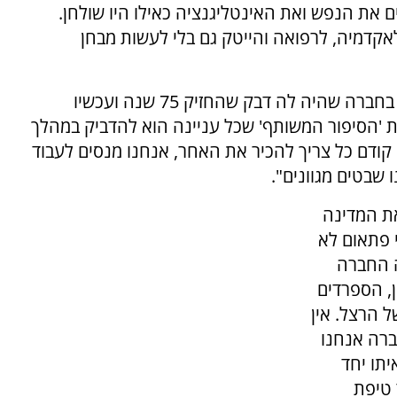
ח. מודדים את הנפש ואת האינטליגנציה כאילו היו שולחן.
קדמיה, לרפואה והייטק גם בלי לעשות מבחן
ומה יהיה עם השבר בחברה הישראלית? "אנחנו בחברה שהיה לה דבק שהחזיק 75 שנה ועכשיו
 'הסיפור המשותף' שכל עניינה הוא להדביק במהלך
 קודם כל צריך להכיר את האחר, אנחנו מנסים לעבוד
 שבטים מגוונים".
את המדינה
 בעוד 50 שנה'? אני פתאום לא
ה החברה
ין, הספרדים
ל הרצל. אין
חברה אנחנו
יתו יחד
 טיפת