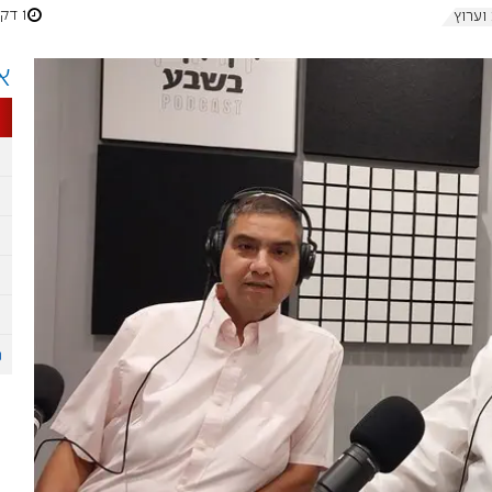
1 דקות
רוץ 7
א