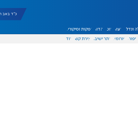
כ"ד באב תשפ"ו |
 ונדל"ן
דעות
אוכל
יהדות
הפקות וסיקורים
ספורט
פורומים
אתר ישיבה
יצירת קשר
עוד