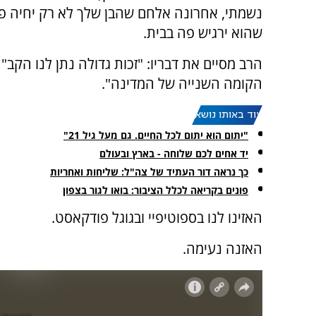
נשמתי, אחרונה אלחם שהבן שלך לא רק יחיה פ
שהוא ירגיש פה בבית.
הרב מסיים את דבריו: "זכות גדולה נתן לנו הקב
הקומה השנייה של המדינה".
עוד באותו נושא:
"יתום הוא יתום לכל החיים. גם מעל גיל 21"
יד אחים לכם שלוחה - בארץ ובעולם
כך נראה דור העתיד של צה"ל: שליחות ואחריות
פונים בקריאה לכלל הציבור: בואו לגור בצפון
האזינו לנו בספוטיפיי ובגוגל פודקאסט.
האזנה נעימה.