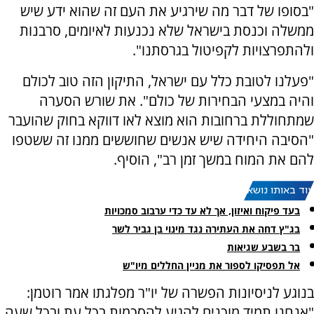
"בסופו של דבר מה שירגיע את העם זה שהוא ידע שיש
ממשלה וכנסת בישראל שלא נכנעות לאיומים, סרבנות
ולהתפרצויות לקפיטול בגרסתנו".
"פעלנו לטובת כלל עם ישראל, התיקון הזה טוב לכולם
והיה במצעי הבחירות של כולם". את שורש הסערה
שמתחוללת ברחובות הוא מוצא לאו דווקא בחוק שהועבר
"הסיבה היחידה שיש אנשים שחוששים ממנו זה ששטפו
להם את המוח במשך זמן רב", הוסיף.
עוד באותו נושא:
בעד פיקוח ואיזון, אך לא עד כדי ערבוב סמכויות
בג"ץ דחה את העתירה נגד מינוי בן גביר לשר
בר בשבע שגיאות
אל תפסיקו לספור את מניין החללים מיו"ש
בנוגע לניסיונות הפשרה של יו"ר מפלגתו אמר רוטמן:
"אנחנו תמיד מוכנים להגיע להסכמות בכל עת ובכל שעה