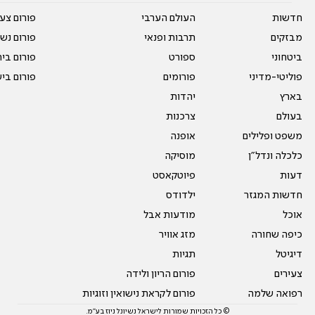
חדשות
העולם הערבי
פורום צע
מבזקים
תרבות ופנאי
פורום נשו
ביטחוני
ספורט
פורום בי
פוליטי-מדיני
פורומים
פורום בי
בארץ
יהדות
בעולם
צרכנות
משפט ופלילים
אופנה
כלכלה ונדל"ן
מוסיקה
דעות
פיוטקאסט
חדשות המגזר
ילדודס
אוכל
מודעות אבל
כיפה שחורה
מזג אוויר
דיגיטל
תגיות
צעירים
פורום הריון ולידה
רפואה שלמה
פורום לקראת נישואין וזוגיות
© כל הזכויות שמורות לישראל נשיונל ניוז בע"מ.