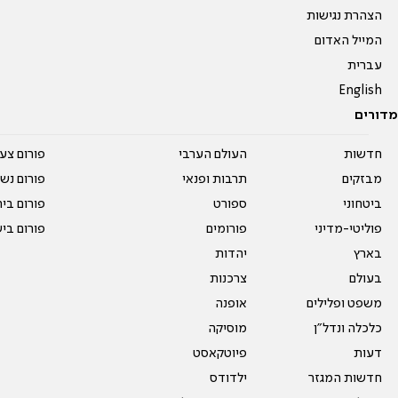
הצהרת נגישות
המייל האדום
עברית
English
מדורים
חדשות
העולם הערבי
פורום צע
מבזקים
תרבות ופנאי
פורום נשו
ביטחוני
ספורט
פורום בי
פוליטי-מדיני
פורומים
פורום בי
בארץ
יהדות
בעולם
צרכנות
משפט ופלילים
אופנה
כלכלה ונדל"ן
מוסיקה
דעות
פיוטקאסט
חדשות המגזר
ילדודס