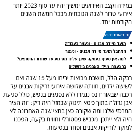
במידה וקצב האירועים ימשיך יהיו עד סוף 2023 יותר
אירועי טרור לשנה הנוכחית מבכל חמשת השנים
הקודמות יחד.
עוד באותו נושא:
תועד מיידה אבנים - ונעצר בעבודה
המחבל תועד מיידה אבנים - ונעצר
למה אין סעיף בעסקה שיגן עלינו מפיגוע עד שחרור החטופים?
כך נעצרו מיידי האבנים בירושלים
רבקה הלל, תושבת מבואות יריחו מעל 15 שנה ואם
לשישה ילדים, חוותה שלושה אירועי זריקות אבנים על
רכבה שבאורח נס נגמרו ללא נפגעים בנפש, כולל פגיעת
אבן גדולה בתוך כיסא תינוק שבמזל היה ריק: "זה הציר
המרכזי שלנו ומה שקורה כאן בחצי שנה האחרונה לא
היה ולא ייתכן. מכביש פסטורלי וחווית בקעה, הפכנו
למוקד לזריקות אבנים ופחד בנסיעות.