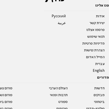
פנו אלינו
אודות
Pусский
יצירת קשר
عربية
פרסמו אצלנו
תנאי שימוש
מדיניות פרטיות
הצהרת נגישות
המייל האדום
עברית
English
מדורים
חדשות
העולם הערבי
פורום צע
מבזקים
תרבות ופנאי
פורום נשו
ביטחוני
ספורט
פורום בי
פוליטי-מדיני
פורומים
פורום בי