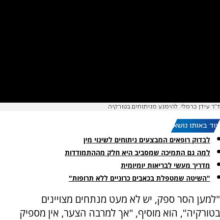
ד"ר עידן כרמלי: להימנע מניתוחים בטורקיה
עוד באותו נושא:
לבדוק רופאים המבצעים ניתוחים לשינוי מין
למה גם התמיכה שמסביב היא חלק מההתמודדות
מדריך מעשי לבריאות יומיומית
"השיטה שמטפלת בכאבים כרוניים ללא תרופות"
"למען הסר ספק, יש לא מעט מנתחים מצויינים
בטורקיה", הוא מוסיף, "אך למרבה הצער, אין מספיק