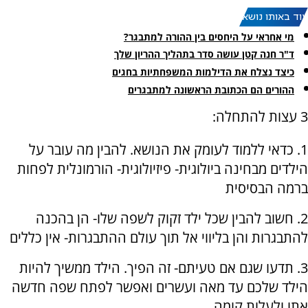
עוד באותו נושא:
מי אחראי על היחסים בין ההורה למתבגר?
ד"ר חנה קטן עושה סדר בתהליך ההריון שלך
כיצד נצלח את הדילמות המשפחתיות בחגים
ההורים הם הכתובת הראשונה למתבגרים
3 עצות להתחלה:
1. כדאי ללמוד לעומק את הנושא. להבין מה עובר על
הילדים מבחינה ביולוגית- פיזיולוגית- הורמונלית לפחות
ברמה הבסיסית
2. חשוב להבין שכל ילד זקוק לשפה שלו- הן בהכנה
להתבגרות והן בליווי אל תוך עולם ההתבגרות- אין כללים
3. תדעו שגם אם טעיתם- זה הפיך. הילד ממשיך להיות
הילד שלכם עד מאה ועשרים ואפשר לפתח שפה חדשה
אתו ולעלות קומה