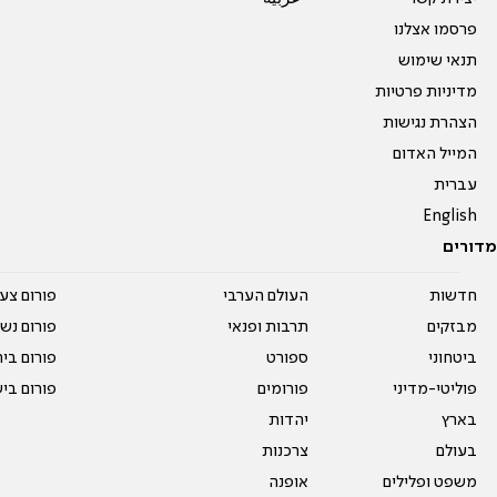
פרסמו אצלנו
תנאי שימוש
מדיניות פרטיות
הצהרת נגישות
המייל האדום
עברית
English
מדורים
חדשות
העולם הערבי
פורום צע
מבזקים
תרבות ופנאי
פורום נשו
ביטחוני
ספורט
פורום בי
פוליטי-מדיני
פורומים
פורום בי
בארץ
יהדות
בעולם
צרכנות
משפט ופלילים
אופנה