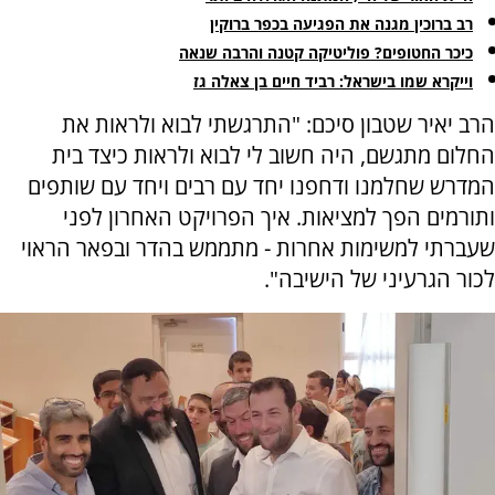
רב ברוכין מגנה את הפגיעה בכפר ברוקין
כיכר החטופים? פוליטיקה קטנה והרבה שנאה
וייקרא שמו בישראל: רביד חיים בן צאלה גז
הרב יאיר שטבון סיכם: "התרגשתי לבוא ולראות את
החלום מתגשם, היה חשוב לי לבוא ולראות כיצד בית
המדרש שחלמנו ודחפנו יחד עם רבים ויחד עם שותפים
ותורמים הפך למציאות. איך הפרויקט האחרון לפני
שעברתי למשימות אחרות - מתממש בהדר ובפאר הראוי
לכור הגרעיני של הישיבה".