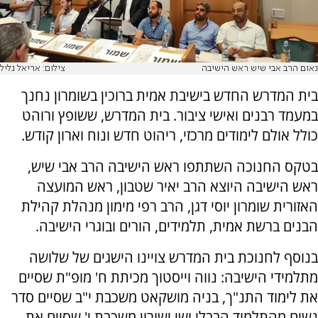
נאום הרב אבי שיש ראש הישיבה
צילום: אריאל גליל
בית המדרש החדש בישיבת אמית ברוכין בשומרון נחנך
במעמד רבנים ואישי ציבור. בית המדרש, ששופץ ורוהט
כולל אולם לימודים מרכזי, ריהוט חדש ונוח וארון קודש.
בטקס החנוכה השתתפו ראש הישיבה הרב אבי שיש,
ראש הישיבה היוצא הרב יאיר שטבון, ראש המועצה
האזורית שומרון יוסי דגן, הרב רפי מימון מנהלת קהילת
הבנים ברשת אמית, תלמידים, הורים ובוגרי הישיבה.
בנוסף לחנוכת בית המדרש צויינו הישגים של שלושה
מתלמידי הישיבה: נווה וייסטוך מכיתת ח' מופ"ת שסיים
את לימוד התנ"ך, בניה מושקאט משכבת י"ב שסיים סדר
נשים מהתלמוד הבבלי ושי ישורון משכבת י' שסיים את