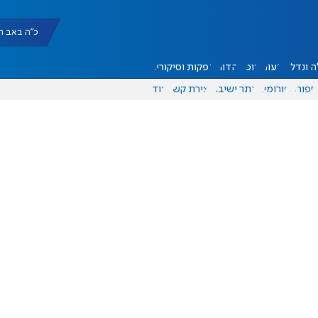
כ"ה באב תשפ"ו |
 ונדל"ן
דעות
אוכל
יהדות
הפקות וסיקורים
ספורט
פורומים
אתר ישיבה
יצירת קשר
עוד