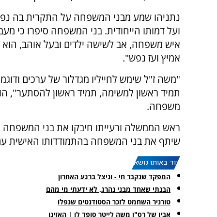
נתניהו שמע מבני המשפחה על התקרית בה נפל
ועל דמותו הייחודית. בני המשפחה סיפרו כי מעבר
איש משפחה, אב לשישה ילדים ובעל אוהב, הוא 
אמיץ ועז נפש".
"משה ז"ל שימש לחייליו מגדלור של ערכים ודוגמא
תמיד ראשון למשימה, תמיד ראשון להסתער", הוס
משפחה.
ראש הממשלה ורעייתו חיבקו את בני המשפחה וה
שיתף את בני המשפחה בהתמודדותו האישית עם הש
עוד באותו נושא:
המפקד שנקבר חי - וניצל ברגע האחרון
הבנתי שאחד מבני נהרג, לא ידעתי מי מהם
טורניר השחמט לזכר הסטודנטים שנפלו
אביו של רס"ן משה לייטר סופד לו | האזינו