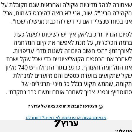
שאמורה לנהל מדיניות שקולה ואחראית שגם מקובלת על
הקהילה הבינ"ל. שוב, אני לא רוצה להיכנס לשמות, אבל
אני בטוח שנצליח אם נידרש להרכבת ממשלה שכזו".
לסיום הגדיר ח"כ בליאק איך יש לשיטתו לפעול כעת
ברמה הכלכלית, על מנת לאפשר את קיום המלחמה
לאורך זמן: "הכי חשוב היום זה לשנות סדרי עדיפויות.
לשחרר את הכספים הקואליציוניים כדי שכל שקל ישרת
את המלחמה והעורף. כרגע בתור התחלה יש 740 מליון
שקל שתקועים בוועדת כספים והם מיועדים למנהלת
תקומה, שממש תקוע בגלל כל מיני ׳תרגילים׳ של
סמוטריץ׳ וגפני. צריך לשחרר אותם ומשם כבר נתקדם".
הצטרפו לקבוצת הוואטצאפ של ערוץ 7
מצאתם טעות או פרסומת לא ראויה? דווחו לנו
פנו אלינו