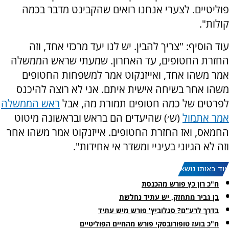
פוליטיים. לצערי אנחנו רואים שהקבינט מדבר בכמה
קולות".
עוד הוסיף: "צריך להבין. יש לנו יעד מרכזי אחד, וזה
החזרת החטופים, עד האחרון. שמעתי שראש הממשלה
אמר משהו אחד, ואייזנקוט אמר למשפחות החטופים
משהו אחר בשיחה אישית איתם. אני לא רוצה להיכנס
לפרטים של כמה חטופים תמורת מה, אבל
ראש הממשלה
אמר אתמול
(ש׳) שהיעדים הם בראש ובראשונה מיטוט
החמאס, ואז החזרת החטופים. אייזנקוט אמר משהו אחר
וזה לא הגיוני בעיניי ומשדר אי אחידות".
עוד באותו נושא:
ח"כ רון כץ פורש מהכנסת
בן גביר מתחזק, יש עתיד נחלשת
בדרך לרע"ם? סגלוביץ' פורש מיש עתיד
ח"כ בועז טופורובסקי פורש מהחיים הפוליטיים