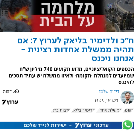
ח"כ ולדימיר בליאק לערוץ 7: אם
תהיה ממשלת אחדות רצינית -
אנחנו ניכנס
הכספים הקואליציוניים, מדוע תקועים 740 מיליון ש"ח
שמיועדים למנהלת ׳תקומה׳ ולאיזו ממשלה יש עתיד תסכים
להיכנס
ידידיה שלמן
3 דקות
19.11.23, 15:48
תקומה
ממשלת אחדות
ולדימיר בליאק
חרבות ברזל