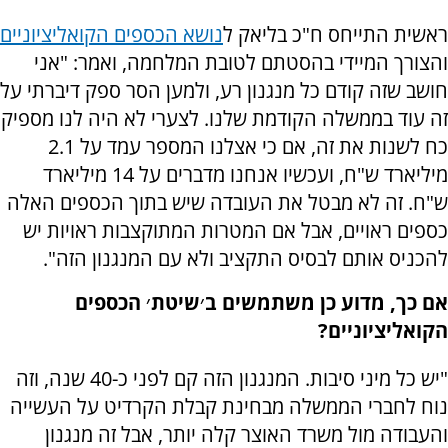
ראשית התייחס ח"כ בליאק ל
נושא הכספים הקואליציוניים
והצורך המיידי בהסטתם לטובת המלחמה, ואמר: "אני
חושב שזה קודם כל מנגנון רע, ולמען הסר ספק דיברתי על
זה עוד בממשלה הקודמת שלנו. לצערי לא היה לנו מספיק
כח לשנות את זה, אם כי אצלנו המספר עמד על 2.1
מיליארד ש"ח, ועכשיו אנחנו מדברים על 14 מיליארד
ש"ח. זה לא מבטל את העובדה שיש בתוך הכספים האלה
כספים ראויים, אבל אם המטרות המתוקצבות ראויות יש
להכניס אותם לבסיס התקציב ולא עם המנגנון הזה".
אם כך, מדוע כן משתמשים ב׳שיטת׳ הכספים
הקואליציוניים?
"יש כל מיני סיבות. המנגנון הזה קם לפני כ-40 שנה, וזה
נוח לחברי הממשלה מבחינת קבלת הקרדיט על העשייה
והעבודה מול משרד האוצר קלה יותר, אבל זה מנגנון