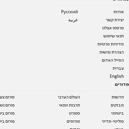
אודות
Pусский
יצירת קשר
عربية
פרסמו אצלנו
תנאי שימוש
מדיניות פרטיות
הצהרת נגישות
המייל האדום
עברית
English
מדורים
חדשות
העולם הערבי
פורום צע
מבזקים
תרבות ופנאי
פורום נשו
ביטחוני
ספורט
פורום בי
פוליטי-מדיני
פורומים
פורום בי