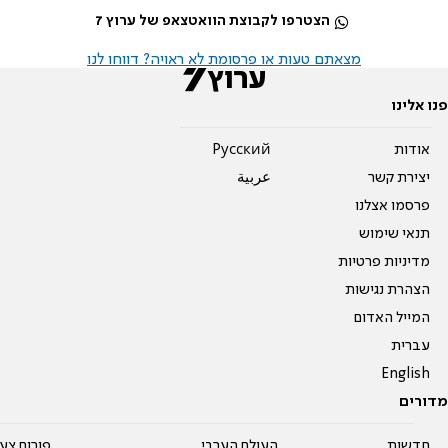
הצטרפו לקבוצת הוואטצאפ של ערוץ 7
מצאתם טעות או פרסומת לא ראויה? דווחו לנו
פנו אלינו
אודות
Pусский
יצירת קשר
عربية
פרסמו אצלנו
תנאי שימוש
מדיניות פרטיות
הצהרת נגישות
המייל האדום
עברית
English
מדורים
חדשות
העולם הערבי
פורום צע