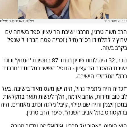
זכריה פסח הבר
צילום: באדיבות המצלם
הרב משה טרגין, מרבני ישיבת הר עציון ספד בשיחה עם
ערוץ 7 לתלמידו רס"ר (מיל') זכריה פסח הבר ז"ל שנפל
בקרב בעזה.
הבר, 32 היה לוחם שריון בגדוד 87 בחטיבת 'המחץ' ובוגר
ישיבת ההסדר הר עציון - הנופל השישי במלחמת 'חרבות
ברזל' מתלמידי הישיבה.
"זכריה היה מתמיד גדול, היה ישן מעט מאוד בישיבה. בעל
לב טוב ומידות, אוהב אדמה, הלך לעשות תואר בחקלאות
במכון ויצמן והיה שם עילוי, קיבל מלגה וכתב מאמרים. היה
בדוקטורט בתל אביב השנה", סיפר הרב טרגין.
הוא הוסיף, "אהוב על חבריו, אידיאליסט וחדור מטרה.