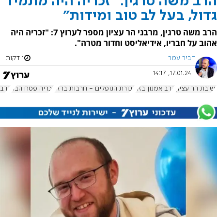
הרב משה טרגין: "זכריה היה מתמיד
גדול, בעל לב טוב ומידות"
הרב משה טרגין, מרבני הר עציון מספר לערוץ 7: "זכריה היה
אהוב על חבריו, אידיאליסט וחדור מטרה".
דביר עמר
1 דקות
17.01.24, 14:17
ישיבת הר עציון
הרב אמנון בזק
גבורת הנופלים - חרבות ברזל
זכריה פסח הבר
הרב 