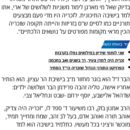
בדיוק שאל מי מארגן לימוד משניות לשלושים של ארי, אתו
למד בישיבה התיכונית. לזכריה היו מדי פעם מבצעים
תורניים כמו לסיים ש"ס בזריזות והייתה תקופה שזכריה
הכין מראי מקומות מפורטים על נושאים הלכתיים".
עוד באותו נושא:
שני לוחמי שיריון במילואים נפלו בקרבות
זכריה היה למדן צעיר, רך בשנים ואב בחכמה
הפרויקט התורני הגדול שזכריה הי"ד הסתיר
הבר ז"ל הוא בוגר מחזור מ"ב בישיבת הר עציון. הוא הותיר
אחריו אישה, טליה זהבה פרידמן הבר ושלושה ילדים:
שדהאל אלישבע, יוסף ירחם -שבט ונחליאל צבי.
הרב אמנון בזק, רבו משיעור ד' ספד לו, "זכריה היה צדיק,
אוהב תורה ואוהב אדם, בעל לב זהב, שמח ומחייך תמיד,
מוכשר ורציני בכל מעשיו. כתלמיד בישיבה הוא למד