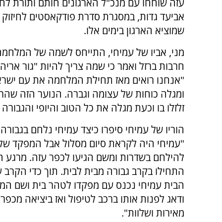
עזה שוחחו עם מנכ"ל הארגונים חותם ותורת לח
אביעד גדות, במסגרת סדרת פודקאסטים לחיזוק 
שמוציא הארגון בימים אלו.
מני, אביו של עמיחי, התייחס לשמה של המלחמ
חרבות ברזל ואמר כי שמה צריך להיות "גור אריה 
"אנחנו רואים מאז תחילת המלחמה את עם ישר
ומגלה כוחות של עצומה וגברה. הנוער הזה שהר
זלזלו בו וכעת מגלה את כל הטוב והיופי והגבורה 
הוריו של עמיחי סיפרו כיצד עמיחי נלחם בגבורה
"עמיחי היה לקראת סיום מסלול אבל המפקד שלה
להילחם בשדרות ומשם הגיעו לכפר עזה. מרגע
התחילו בקרב גבורה מבית לבית. תוך כדי הקרב ע
הבית עמיחי נכנס עם מפקדו לטהר בית ושם המפ
ודאג לפנות אותו ברכב לטיפול ואז ביציאה מכפר
מאירות ושלוות".