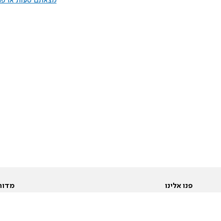
מצאתם טעות או פרס
פנו אלינו
מדור
אודות
Pусский
חד