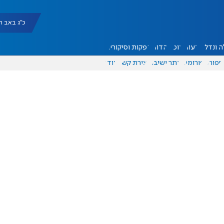
כ"ג באב תשפ"ו |
 ונדל"ן
דעות
אוכל
יהדות
הפקות וסיקורים
ספורט
פורומים
אתר ישיבה
יצירת קשר
עוד