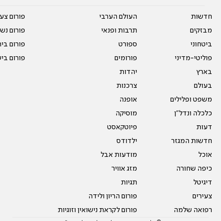
חדשות
העולם הערבי
פורום צע
מבזקים
תרבות ופנאי
פורום נשו
ביטחוני
ספורט
פורום בי
פוליטי-מדיני
פורומים
פורום בי
בארץ
יהדות
בעולם
צרכנות
משפט ופלילים
אופנה
כלכלה ונדל"ן
מוסיקה
דעות
פיוטקאסט
חדשות המגזר
ילדודס
אוכל
מודעות אבל
כיפה שחורה
מזג אוויר
דיגיטל
תגיות
צעירים
פורום הריון ולידה
רפואה שלמה
פורום לקראת נישואין וזוגיות