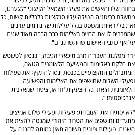
שרביט הי"ד שנפל במלחמה, ח"כ סוכות הגיע לביקור
בחווה שלו והאשים את פעילי השמאל הקיצוני "לצערנו,
ממשלת בריטניה הטילה עליו סנקציות כלכליות קשות, כל
זאת בלי ראיות ומשפט בגלל עלילות של גורמים עוינים
שממררים לו את החיים באלימות כבר הרבה מאוד שנים
על אף כתבי האישום שהוגשו נגדם".
יו"ר מפלגת העבודה מרב מיכאלי הגיבה, "בנסיון לטשטש
את חלקם באלימות והפשיעה הלאומנית הגואה,
המתנחלים המקצועיים בכנסת ינסו להתקיף את פעילות
ופעילי השלום שחושפים את האלימות והפשיעה
הלאומנית הזאת. כל הצעקות 'תראו, ציפור שמאלנית
אנרכיסטית!'".
"לא יסתירו את העובדות: פעילות ופעילי שלום אמיצים
מתעדים וחושפים את הטרור היהודי שמנסה להצית את
השטח. פעילות ציונית חשובה מאין כמותה להגנה על