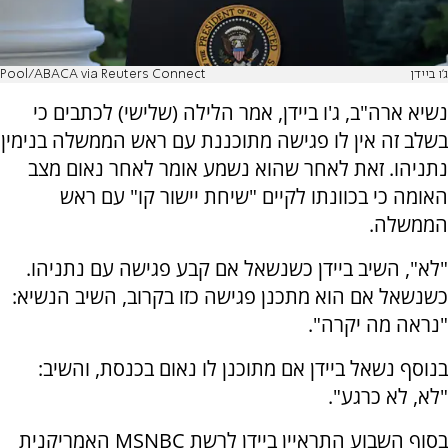
ג'ו ביידן
Pool/ABACA via Reuters Connect
נשיא ארה"ב, ג'ו ביידן, אמר הלילה (שלישי) לכתבים כי
בשלב זה אין לו פגישה מתוכננת עם ראש הממשלה בנימין
נתניהו. זאת לאחר שהוא נשמע אומר לאחר נאום מצב
האומה כי בכוונתו לקיים "שיחת יישור קו" עם ראש
הממשלה.
"לא", השיב ביידן כשנשאל אם קבע פגישה עם נתניהו.
כשנשאל אם הוא מתכנן פגישה כזו בקרוב, השיב הנשיא:
"נראה מה יקרה".
בנוסף נשאל ביידן אם מתוכנן לו נאום בכנסת, והשיב:
"לא, לא כרגע".
בסוף השבוע התראיין ביידן לרשת MSNBC האמריקנית