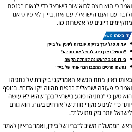
ואמר כי הוא רוצה לבוא שוב לישראל כדי לנאום בכנסת
ולדבר עם העם הישראלי. עם זאת, ביידן לא פירט אם
מתקיימים דיונים על אפשרות כזו.
עוד באותו נושא:
עמית סגל ערך בדיקת עובדות ליועץ של ביידן
"ממשל ביידן רצה להפיל את נתניהו"
ביידן מגיב לראשונה למחלה הקשה
נחשפו פרטים ממצבו הבריאותי של ביידן
באותו ראיון מתח הנשיא האמריקני ביקורת על נתניהו
ואמר כי פעולה ישראלית ברפיח תהווה "קו אדום". בנוסף
הוא טען כי "נתניהו פוגע בישראל בכך שהוא לא עושה
יותר כדי למנוע מקרי מוות של אזרחים בעזה. הוא גורם
לישראל יותר נזק מתועלת".
ראש הממשלה השיב לדבריו של ביידן, ואמר בראיון לאתר