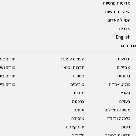
מדיניות פרטיות
הצהרת נגישות
המייל האדום
עברית
English
מדורים
חדשות
העולם הערבי
פורום צע
מבזקים
תרבות ופנאי
פורום נשו
ביטחוני
ספורט
פורום בי
פוליטי-מדיני
פורומים
פורום בי
בארץ
יהדות
בעולם
צרכנות
משפט ופלילים
אופנה
כלכלה ונדל"ן
מוסיקה
דעות
פיוטקאסט
חדשות המגזר
ילדודס