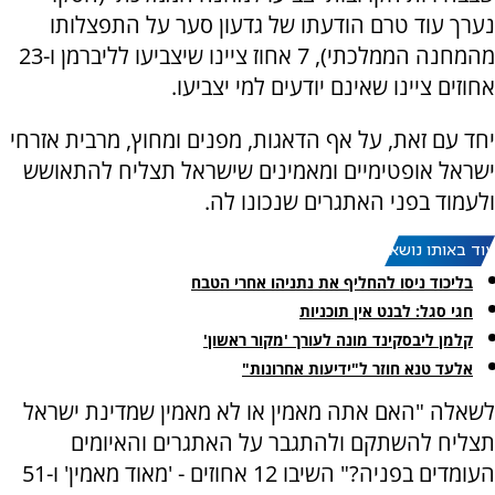
נערך עוד טרם הודעתו של גדעון סער על התפצלותו
מהמחנה הממלכתי), 7 אחוז ציינו שיצביעו לליברמן ו-23
אחוזים ציינו שאינם יודעים למי יצביעו.
יחד עם זאת, על אף הדאגות, מפנים ומחוץ, מרבית אזרחי
ישראל אופטימיים ומאמינים שישראל תצליח להתאושש
ולעמוד בפני האתגרים שנכונו לה.
עוד באותו נושא:
בליכוד ניסו להחליף את נתניהו אחרי הטבח
חגי סגל: לבנט אין תוכניות
קלמן ליבסקינד מונה לעורך 'מקור ראשון'
אלעד טנא חוזר ל"ידיעות אחרונות"
לשאלה "האם אתה מאמין או לא מאמין שמדינת ישראל
תצליח להשתקם ולהתגבר על האתגרים והאיומים
העומדים בפניה?" השיבו 12 אחוזים - 'מאוד מאמין' ו-51