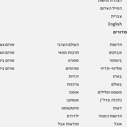
הצהרת נגישות
המייל האדום
עברית
English
מדורים
חדשות
העולם הערבי
פורום צע
מבזקים
תרבות ופנאי
פורום נשו
ביטחוני
ספורט
פורום בי
פוליטי-מדיני
פורומים
פורום בי
בארץ
יהדות
בעולם
צרכנות
משפט ופלילים
אופנה
כלכלה ונדל"ן
מוסיקה
דעות
פיוטקאסט
חדשות המגזר
ילדודס
אוכל
מודעות אבל