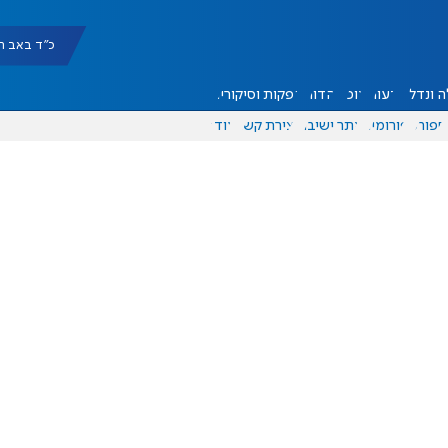
כ"ד באב תשפ"ו |
 ונדל"ן
דעות
אוכל
יהדות
הפקות וסיקורים
ספורט
פורומים
אתר ישיבה
יצירת קשר
עוד