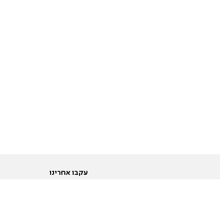
עקבו אחרינו
ות
טוויטר
ם הריון ולידה
פייסבוק