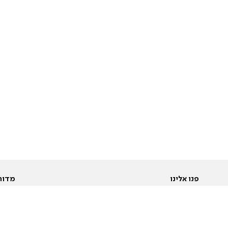
פנו אלינו
מדור
אודות
Pусский
חד
יצירת קשר
عربية
מב