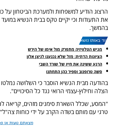
הרצוג הודיע למשפחות ולמערכת הביטחון על כו
את התעודות וכי יקיים טקס בבית הנשיא במועד 
בהמשך.
עוד באותו נושא:
מגיש הטלוויזיה מתפרק מול אימו של הירש
הציונות הדתית: מזל שלא נכנענו לניצן אלון
הרגע ששינה את חייו של שורד השבי
סשה טרופנוב וספיר כהן התחתנו
בהודעה מבית הנשיא הוסבר כי השלושה נמלטו "ו
הצלה וחילוץ-עצמי הרואי נגד כל הסיכויים".
"המסע, שכלל השארת סימנים מזהים, קריאה להצ
טרגי עם מותם בשדה הקרב על ידי כוחות צה"ל",
מצאתם טעות או פרס