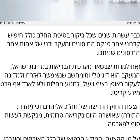
חיסונים
צילום: ISTOCK
כבר עשרות שנים שכל ביקור בטיפת החלב כולל חיפוש
קדחני אחר פנקס החיסונים ומעקב ידני של אחות אחר
החיסונים שניתנו.
זאת למרות שבשאר מערכות הבריאות במדינת ישראל,
המעקב הוא דיגיטלי ומומחשב שמאפשר לאזרח ולמדינה
לעקוב באופן רציף ויעיל, למנוע מחלות ולא לאבד אף פרט
מידע קריטי.
הצעת החוק החדשה של חה”כ אליהו ברוכי (יהדות
התורה) שאושרה היום בקריאה טרומית, מבקשת לעשות
סוף לפארסה.
על פי ההצעה, המידע הרפואי של כלל האזרחים יסונכרן