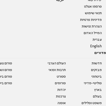
פרסמו אצלנו
תנאי שימוש
מדיניות פרטיות
הצהרת נגישות
המייל האדום
עברית
English
מדורים
חדשות
העולם הערבי
פורום צע
מבזקים
תרבות ופנאי
פורום נשו
ביטחוני
ספורט
פורום בי
פוליטי-מדיני
פורומים
פורום בי
בארץ
יהדות
בעולם
צרכנות
משפט ופלילים
אופנה