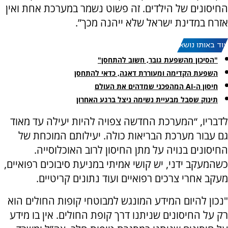
החיסונים של הילדים. זה פשוט נשמר במערכת אחת ואין
אזרח במדינת ישראל שלא ייהנה מכך”.
עוד באותו נושא:
"הסיכון מהשפעת גובר, חשוב להתחסן"
השפעת הקדימה ומעוררת דאגה, כדאי להתחסן
חיסון ה-AI המהפכני שמדהים את העולם
תינוק שסבל מבעיית נשימה ניצל ברגע האחרון
לדבריו, “המערכת החדשה צפויה להיות יעילה עד מאוד
גם עבור מערכת הבריאות כולה. יעילותם המוכחת של
החיסונים בנויה על מתן החיסון לרוב האוכלוסייה.
כשהמעקב ידני, יש קושי אמיתי במניעת סיבוכים רפואיים,
מעקב אחרי צרכים רפואיים ועוד נתונים קריטיים.
"נכון להיום המידע המונגש למבוטחי קופות החולים הוא
רק על החיסונים שניתנו דרך קופת החולים. אין בו מידע