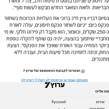
על חיסונים שניתנו במסגרת טיפות חלב, צה”ל ומשרד
הבריאות. ולזאת המאגר החדש מבקש לעשות סוף”.
בסיום דבריו ציין ח”כ ברוכי את העלויות הכרוכות בשחזור
פנקס כיום: “כיום לשחזר פנקס חיסונים, עולה לאזרח
כ-250 שקלים, וכאמור, הוא מקבל רק פירוט חלקי. אז מי
מחבריי שיתמוך בהצעה, יהיה גם שותף להקלה נוספת
ביוקר המחיה עבור האזרח שאיבד את הפנקס”. הצעת
החוק זכתה לתמיכה מכל סיעות הבית, ועברה ללא
מתנגדים.
הצטרפו לקבוצת הוואטצאפ של ערוץ 7
מצאתם טעות או פרסומת לא ראויה? דווחו לנו
פנו אלינו
אודות
Pусский
יצירת קשר
عربية