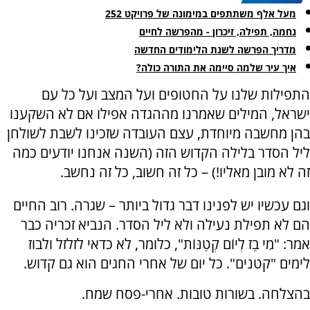
מעל אלף משתתפים במימונה של פרויקט 252
נחמה, תפילה, זיכרון - מהפרשה לחיים
מדריך הפרשה לשנת הלימודים החדשה
איך עיר שלמה סיימה את התורה כולה?
התפילות שלנו על החטופים ועל המצב ועל כל עם
ישראל, המילים שאמרנו מההגדה אפילו אם לא השקענו
בהן מחשבה מיוחדת, עצם העובדה שזכינו לשבת לשולחן
ליל הסדר בלילה הקדוש הזה (השנה אנחנו יודעים כמה
זה לא מובן מאליו!) – כל זה חשוב, כל זה נחשב.
וגם עכשיו יש לפנינו דבר גדול ביותר – שגרה. רוב החיים
הם לא תפילת נעילה ולא ליל הסדר. הנביא זכריה כבר
אמר: "מִי בַז לְיוֹם קְטַנּוֹת", כלומר, לא כדאי לזלזל ולבוז
לימים "קטנים". כל יום של אחרי החגים הוא גם קדוש.
בהצלחה. בשורות טובות. אחרי-פסח שמח.