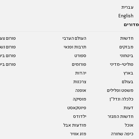
עברית
English
מדורים
חדשות
העולם הערבי
פורום צע
מבזקים
תרבות ופנאי
פורום נשו
ביטחוני
ספורט
פורום בי
פוליטי-מדיני
פורומים
פורום בי
בארץ
יהדות
בעולם
צרכנות
משפט ופלילים
אופנה
כלכלה ונדל"ן
מוסיקה
דעות
פיוטקאסט
חדשות המגזר
ילדודס
אוכל
מודעות אבל
כיפה שחורה
מזג אוויר