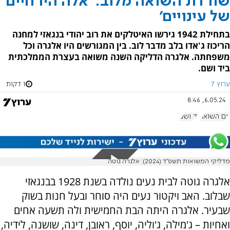
שורדת השואה מלוב: 'אלה היו חיים
של עינויים'
בתחילת 1942 גירשו האיטלקים את רוב יהודי בנגאזי למחנה
הריכוז ג'אדו בלב מדבר לוב. בין המגורשים היו אלגרה וכל
משפחתה. אלגרה הדליקה השנה משואה בעצרת הממלכתית
ביד ושם.
ערוץ 7
1 דקות
6.05.24, 8:46
יום השואה
יד ושם
מדליקי המשואות תשפ"ד (2024): אלגרה גוטה
אלגרה גוטה לבית נעים נולדה בשנת 1928 בבנגאזי
שבלוב. האב ויקטור נעים היה סוחר ובעל חנות בשוק
שבעיר. אלגרה היתה הבת החמישית ולה תשעה אחים
ואחיות – ג'מילה, ג'וליה, יוסף, ראובן, דינה, שושנה, לידיה,