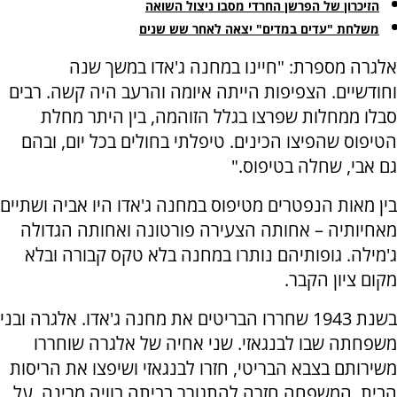
הזיכרון של הפרשן החרדי מסבו ניצול השואה
משלחת "עדים במדים" יצאה לאחר שש שנים
אלגרה מספרת: "חיינו במחנה ג'אדו במשך שנה
וחודשיים. הצפיפות הייתה איומה והרעב היה קשה. רבים
סבלו ממחלות שפרצו בגלל הזוהמה, בין היתר מחלת
הטיפוס שהפיצו הכינים. טיפלתי בחולים בכל יום, ובהם
גם אבי, שחלה בטיפוס."
בין מאות הנפטרים מטיפוס במחנה ג'אדו היו אביה ושתיים
מאחיותיה – אחותה הצעירה פורטונה ואחותה הגדולה
ג'מילה. גופותיהם נותרו במחנה בלא טקס קבורה ובלא
מקום ציון הקבר.
בשנת 1943 שחררו הבריטים את מחנה ג'אדו. אלגרה ובני
משפחתה שבו לבנגאזי. שני אחיה של אלגרה שוחררו
משירותם בצבא הבריטי, חזרו לבנגאזי ושיפצו את הריסות
הבית. המשפחה חזרה להתגורר בביתה בוויה מרינה, על