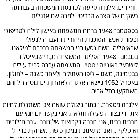
חוף הים. אלגרה סייעה לפרנסת המשפחה בעבודתה
בשק"ם של הצבא הבריטי ולמדה שם אנגלית.
בספטמבר 1948 ברחה המשפחה באישון לילה לטריפולי
ובעזרת אנשי הסוכנות היהודית הועברה לנפולי
שבאיטליה. משם נסעו בני המשפחה ברכבת למילאנו.
בנובמבר 1948 הפליגה המשפחה מבָּרי שבאיטליה
לישראל באונייה "טטי". המשפחה עברה לבית עולים
בבנימינה, משם – ליפו העתיקה ולאחר כשנה – לחולון.
באפריל 1952 נישאה אלגרה לאהרון ג'ינו גוטה ז"ל והם
השתקעו בתל אביב.
אלגרה מספרת: "בתור ניצולת שואה אני משתדלת לחיות
את חיי בצורה פעילה ומלאה. אני בקשר יום־יומי עם
חברים רבים, אני חברה בקבוצות של דוברי ערבית־לובית
ואיטלקית, ואני מתאמנת במכון כושר, משחקת ברידג'