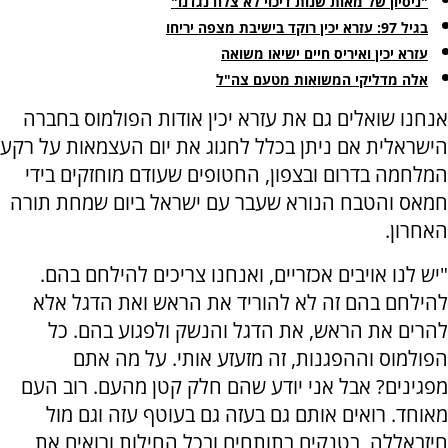
"ניסיון של מאות שנות דיכוי לא צלח נגדנו"
בגיל 97: עזרא יכין רוקד בישיבת מצפה יריחו
עזרא יכין ואיריס חיים ישיאו משואה
אלה מדליקי המשואות מטעם צה"ל
אנחנו שואלים גם את עזרא יכין אודות הפולמוס בחברה
הישראלית אם ניתן בכלל לחגוג את יום העצמאות על רקע
המלחמה בדרום ובצפון, החטופים שעודם מוחזקים בידי
חמאס והטבח הנורא שעבר עם ישראל ביום שמחת תורה
האחרון.
"יש לנו אויבים אכזריים, ואנחנו צריכים להילחם בהם.
להילחם בהם זה לא להוריד את הראש ואת הדגל אלא
להרים את הראש, את הדגל והנשק ולפגוע בהם. כל
הפולמוס וההפגנות, זה מזעזע אותי. על מה אתם
מפגינים? אבל אני יודע שהם חלק קטן מהעם. רוב העם
מאוחד. רואים אותם גם בעזה גם בעוטף עזה וגם מול
חיזבאללה, בטנקים בתותחים ובכל החילות ורואים את