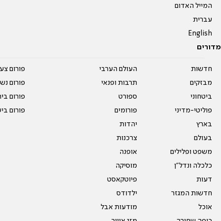
המייל האדום
עברית
English
מדורים
חדשות
העולם הערבי
פורום צע
מבזקים
תרבות ופנאי
פורום נשו
ביטחוני
ספורט
פורום בי
פוליטי-מדיני
פורומים
פורום בי
בארץ
יהדות
בעולם
צרכנות
משפט ופלילים
אופנה
כלכלה ונדל"ן
מוסיקה
דעות
פיוטקאסט
חדשות המגזר
ילדודס
אוכל
מודעות אבל
כיפה שחורה
מזג אוויר