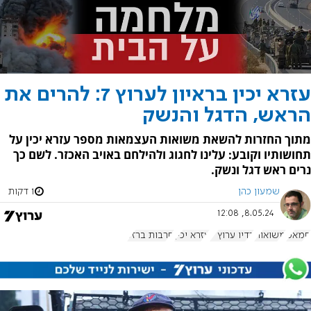
עזרא יכין בראיון לערוץ 7: להרים את
הראש, הדגל והנשק
מתוך החזרות להשאת משואות העצמאות מספר עזרא יכין על
תחושותיו וקובע: עלינו לחגוג ולהילחם באויב האכזר. לשם כך
נרים ראש דגל ונשק.
שמעון כהן
1 דקות
8.05.24, 12:08
חמאס
משואות
רדיו ערוץ 7
עזרא יכין
חרבות ברזל