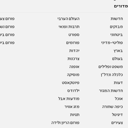
מדורים
חדשות
העולם הערבי
פורום צע
מבזקים
תרבות ופנאי
פורום נשו
ביטחוני
ספורט
פורום בי
פוליטי-מדיני
פורומים
פורום בי
בארץ
יהדות
בעולם
צרכנות
משפט ופלילים
אופנה
כלכלה ונדל"ן
מוסיקה
דעות
פיוטקאסט
חדשות המגזר
ילדודס
אוכל
מודעות אבל
כיפה שחורה
מזג אוויר
דיגיטל
תגיות
צעירים
פורום הריון ולידה