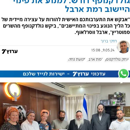
גולדקנופף דורש: למנוע את פינוי
היישוב רמת ארבל
"אבקש את התערבותכם האישית להורות על עצירה מיידית של
כל הליך הנוגע בפינוי המתיישבים", ביקש גולדקנופף מהשרים
סמוטריץ', ארבל ווסרלאוף.
חזקי ברוך
9.05.24, 15:08
יצחק גולדקנופף
רמת ארבל
תנועת נחלה