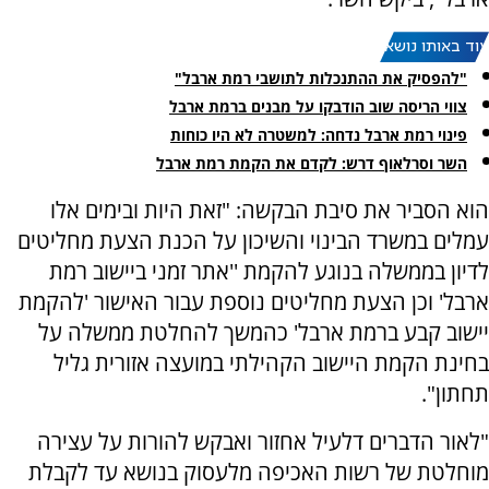
עוד באותו נושא:
"להפסיק את ההתנכלות לתושבי רמת ארבל"
צווי הריסה שוב הודבקו על מבנים ברמת ארבל
פינוי רמת ארבל נדחה: למשטרה לא היו כוחות
השר וסרלאוף דרש: לקדם את הקמת רמת ארבל
הוא הסביר את סיבת הבקשה: "זאת היות ובימים אלו
עמלים במשרד הבינוי והשיכון על הכנת הצעת מחליטים
לדיון בממשלה בנוגע להקמת ''אתר זמני ביישוב רמת
ארבל' וכן הצעת מחליטים נוספת עבור האישור 'להקמת
יישוב קבע ברמת ארבל' כהמשך להחלטת ממשלה על
בחינת הקמת היישוב הקהילתי במועצה אזורית גליל
תחתון".
"לאור הדברים דלעיל אחזור ואבקש להורות על עצירה
מוחלטת של רשות האכיפה מלעסוק בנושא עד לקבלת