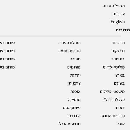
המייל האדום
עברית
English
מדורים
חדשות
העולם הערבי
פורום צע
מבזקים
תרבות ופנאי
פורום נשו
ביטחוני
ספורט
פורום בי
פוליטי-מדיני
פורומים
פורום בי
בארץ
יהדות
בעולם
צרכנות
משפט ופלילים
אופנה
כלכלה ונדל"ן
מוסיקה
דעות
פיוטקאסט
חדשות המגזר
ילדודס
אוכל
מודעות אבל