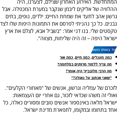
המתחדשת. האירוע האחרון שצילם, לצערנו, היה
ההלוויה של אליקים ליבמן שנקבר במערת המכפלה. אבל
גרשון אהב לתעד את שמחת החיים: ילדים, נופים, בתים
נבנים. כל כך נהניתי לפרסם את התמונות היפות שלו לצד
טקסטים שלי. בנו דני אמר: "בשביל אבא, לצלם את ארץ
ישראל היפה – זה היה שליחות, מצווה".
עוד באותו נושא:
כמה מעגלים, כמה חיים, כמה אור
מה צריך ללמוד מרווקים במלחמה?
מה הרבי מלובביץ' היה אומר?
"שאני אכתוב על גאולה?"
לזכרם של עמליה וגרשון, אנשים של "מאחורי הקלעים".
ואולי זה משהו שכדאי לזכור, גם אחרי יום העצמאות:
ישראל מלאה באינספור אנשים טובים ומסורים כאלה, כל
אחד בתחומו ובמקומו, לתפארת מדינת ישראל.