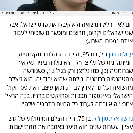
סיון רהב מאיר
צילום: Yonatan Sindel/Flash90
הם לא הדליקו משואה ולא קיבלו את פרס ישראל, אבל
שני ישראלים יקרים, חרוצים ומוכשרים שזכיתי לעבוד
איתם נפטרו השבוע:
עמליה רוזן
ז"ל, בת 95, הייתה מנהלת התקליטייה
המיתולוגית של גלי צה"ל. היא נולדה בעיר גאלאץ
שברומניה (כן, כמו גל"צ) ורק בגיל 12, כשגורשה
מהגימנסיה ברומניה, גילתה שהיא יהודייה. היא ניצלה
מהשואה ועלתה לארץ לבדה, וכאן עיצבה את פס הקול
הישראלי באינספור תכניות ופרויקטים ברדיו. בנה הראל
אמר: "היא זכתה לעבוד כל החיים בתחביב שלה".
גרשון אלינסון ז"ל
, בן 75, היה הצלם המיתולוגי של גוש
עציון. עשרות שנים הוא תיעד באהבה את ההתיישבות