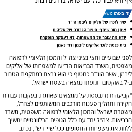
אף היא עבור כלל עם ישראל בדרכים רבות.
עוד באותו נושא:
שיר לזכרו של אליקים ליבמן הי"ד
איתן מור שיתף: סיפור הגבורה של אליקים
יודע מה עובר על המשפחות, לא לעסקה מופקרת
בית כנסת לזכר אליקים ליבמן ודוד נאמן
לפני שבועיים וחצי נציגי צה"ל והמכון הלאומי לרפואה
משפטית, משרד הבריאות הודיעו למשפחתו של אליקים
ליבמן, אשר הוגדר כחטוף כי הוא נרצח במתקפת הטרור
ב-7 באוקטובר וגופתו נמצאה בשטח ישראל.
"קביעה זו מתבססת על ממצאים שאותרו, בעקבות עבודת
חקירה ותהליך פענוח מורכבים המשותפים לצה"ל,
משטרת ישראל והמכון הלאומי לרפואה משפטית, משרד
הבריאות. צה"ל יחד עם כלל הגופים הרלוונטיים ימשיך
ללוות את משפחות החטופים ככל שיידרש", נכתב