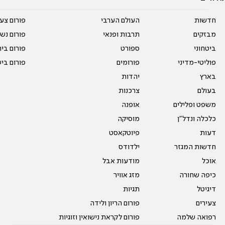
חדשות
העולם הערבי
פורום צע
מבזקים
תרבות ופנאי
פורום נשו
ביטחוני
ספורט
פורום בי
פוליטי-מדיני
פורומים
פורום בי
בארץ
יהדות
בעולם
צרכנות
משפט ופלילים
אופנה
כלכלה ונדל"ן
מוסיקה
דעות
פיוטקאסט
חדשות המגזר
ילדודס
אוכל
מודעות אבל
כיפה שחורה
מזג אוויר
דיגיטל
תגיות
צעירים
פורום הריון ולידה
רפואה שלמה
פורום לקראת נישואין וזוגיות