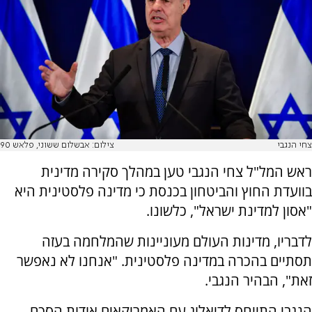
צחי הנגבי
צילום: אבשלום ששוני, פלאש 90
ראש המל"ל צחי הנגבי טען במהלך סקירה מדינית
בוועדת החוץ והביטחון בכנסת כי מדינה פלסטינית היא
"אסון למדינת ישראל", כלשונו.
לדבריו, מדינות העולם מעוניינות שהמלחמה בעזה
תסתיים בהכרה במדינה פלסטינית. "אנחנו לא נאפשר
זאת", הבהיר הנגבי.
הנגבי התייחס לדיאלוג עם האמריקאים אודות הסכם