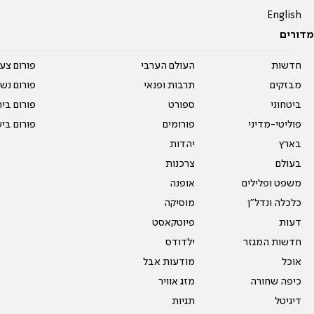
English
מדורים
חדשות
העולם הערבי
פורום צע
מבזקים
תרבות ופנאי
פורום נשו
ביטחוני
ספורט
פורום בי
פוליטי-מדיני
פורומים
פורום בי
בארץ
יהדות
בעולם
צרכנות
משפט ופלילים
אופנה
כלכלה ונדל"ן
מוסיקה
דעות
פיוטקאסט
חדשות המגזר
ילדודס
אוכל
מודעות אבל
כיפה שחורה
מזג אוויר
דיגיטל
תגיות