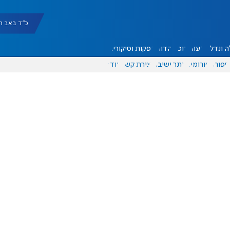
כ"ד באב תשפ"ו |
 ונדל"ן
דעות
אוכל
יהדות
הפקות וסיקורים
ספורט
פורומים
אתר ישיבה
יצירת קשר
עוד