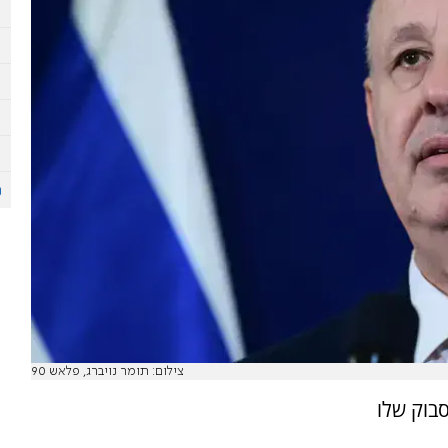
צילום: תומר נויברג, פלאש 90
סבוק שלו