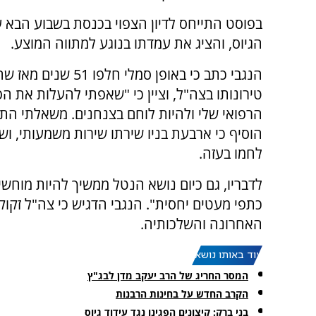
בפוסט התייחס לדיון הצפוי בכנסת בשבוע הבא ע
הגיוס, והציג את עמדתו בנוגע למתווה המוצע.
הנגבי כתב כי באופן סמלי חלפו 51
טירונותו בצה"ל, וציין כי "שאפתי להעלות את הפ
הרפואי שלי ולהיות לוחם בצנחנים. משאלתי הת
הוסיף כי ארבעת בניו שירתו שירות משמעותי, ו
לחמו בעזה.
לדבריו, גם כיום נושא הנטל ממשיך להיות מוחשי
כתפי מעטים יחסית". הנגבי הדגיש כי צה"ל זקו
האחרונה והשלכותיה.
עוד באותו נושא:
המסר החריג של הרב יעקב מדן לבג"ץ
הקרב החדש על בחינות הרבנות
בני ברק: קיצונים הפגינו נגד עידוד גיוס