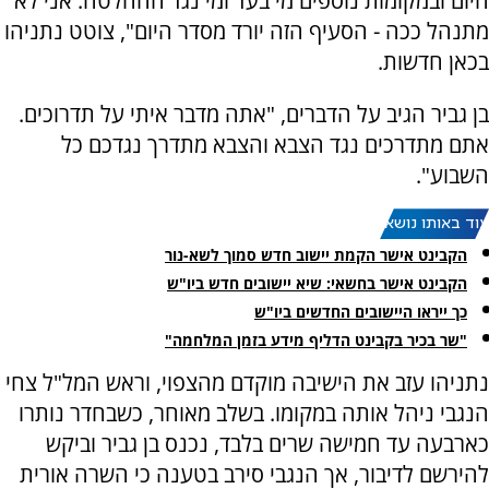
היום ובמקומות נוספים מי בעד ומי נגד ההחלטה. אני לא
מתנהל ככה - הסעיף הזה יורד מסדר היום", צוטט נתניהו
בכאן חדשות.
בן גביר הגיב על הדברים, "אתה מדבר איתי על תדרוכים.
אתם מתדרכים נגד הצבא והצבא מתדרך נגדכם כל
השבוע".
עוד באותו נושא:
הקבינט אישר הקמת יישוב חדש סמוך לשא-נור
הקבינט אישר בחשאי: שיא יישובים חדש ביו"ש
כך ייראו היישובים החדשים ביו"ש
"שר בכיר בקבינט הדליף מידע בזמן המלחמה"
נתניהו עזב את הישיבה מוקדם מהצפוי, וראש המל"ל צחי
הנגבי ניהל אותה במקומו. בשלב מאוחר, כשבחדר נותרו
כארבעה עד חמישה שרים בלבד, נכנס בן גביר וביקש
להירשם לדיבור, אך הנגבי סירב בטענה כי השרה אורית