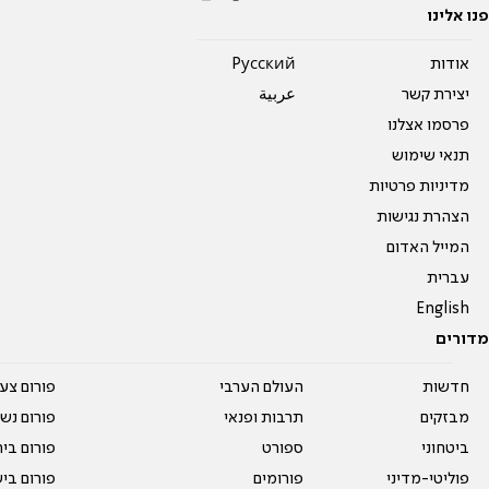
פנו אלינו
אודות
Pусский
יצירת קשר
عربية
פרסמו אצלנו
תנאי שימוש
מדיניות פרטיות
הצהרת נגישות
המייל האדום
עברית
English
מדורים
חדשות
העולם הערבי
פורום צע
מבזקים
תרבות ופנאי
פורום נשו
ביטחוני
ספורט
פורום בי
פוליטי-מדיני
פורומים
פורום בי