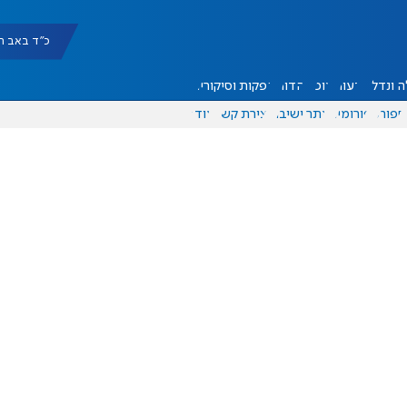
כ"ד באב תשפ"ו |
 ונדל"ן
דעות
אוכל
יהדות
הפקות וסיקורים
ספורט
פורומים
אתר ישיבה
יצירת קשר
עוד