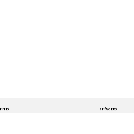
פנו אלינו
מדור
אודות
Pусский
חד
יצירת קשר
عربية
מב