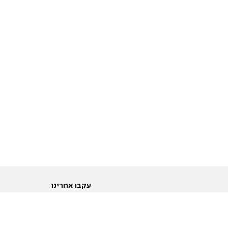
עקבו אחרינו
ות
טוויטר
ם הריון ולידה
פייסבוק