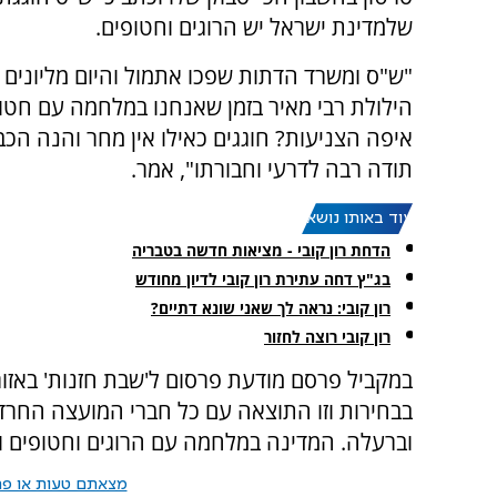
שלמדינת ישראל יש הרוגים וחטופים.
"ש"ס ומשרד הדתות שפכו אתמול והיום מליונים 
הילולת רבי מאיר בזמן שאנחנו במלחמה עם חטופ
איפה הצניעות? חוגגים כאילו אין מחר והנה הכבי
תודה רבה לדרעי וחבורתו", אמר.
עוד באותו נושא:
הדחת רון קובי - מציאות חדשה בטבריה
בג"ץ דחה עתירת רון קובי לדיון מחודש
רון קובי: נראה לך שאני שונא דתיים?
רון קובי רוצה לחזור
במקביל פרסם מודעת פרסום ל'שבת חזנות' באזור 
בבחירות וזו התוצאה עם כל חברי המועצה החרדי
וברעלה. המדינה במלחמה עם הרוגים וחטופים וא
מצאתם טעות או פרס