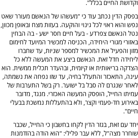
וקדושת החיים בכלל".
בפסק הדין נכתב עוד כי "מעשהו של הנאשם מעורר שאט
נפש והוא ראוי לכל גינוי והוקעה. בעזות מצח ובאופן מכוון,
נטל הנאשם צפרדע - בעל חיים חסר ישע - בה הבחין
באזורי מגורי היחידה, הכניסה למכשיר המיועד לחימום
מזון והפעיל את המכשיר למספר שניות, עד שחברו
ליחידה חדל זאת. הנאשם ביצע את המעשה ללא כל
הצדקה בריאותית או קיומית, ובהעדר תכלית ממשית. הוא
עינה, התאכזר והתעלל בחיה, עד שזו נפחה את נשמתה,
לאחר שנגרם לה סבל בל ישוער. רק בשל התערבות של
עמיתו החייל, הופסק המעשה האכזרי. מנגד, מדובר
באירוע חד-פעמי וקצר, ולא בהתעללות נמשכת בבעלי
חיים".
יחד עם זאת, בגזר הדין לקחו בחשבון כי החייל, שכבר
שוחרר מצה"ל, ללא עבר פלילי: "הוא הודה בהזדמנות