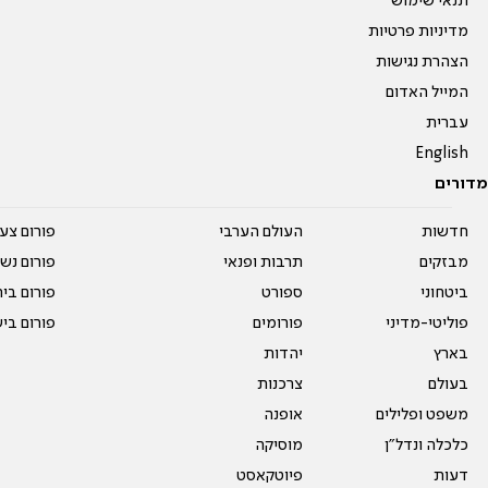
תנאי שימוש
מדיניות פרטיות
הצהרת נגישות
המייל האדום
עברית
English
מדורים
חדשות
העולם הערבי
פורום צע
מבזקים
תרבות ופנאי
פורום נשו
ביטחוני
ספורט
פורום בי
פוליטי-מדיני
פורומים
פורום בי
בארץ
יהדות
בעולם
צרכנות
משפט ופלילים
אופנה
כלכלה ונדל"ן
מוסיקה
דעות
פיוטקאסט