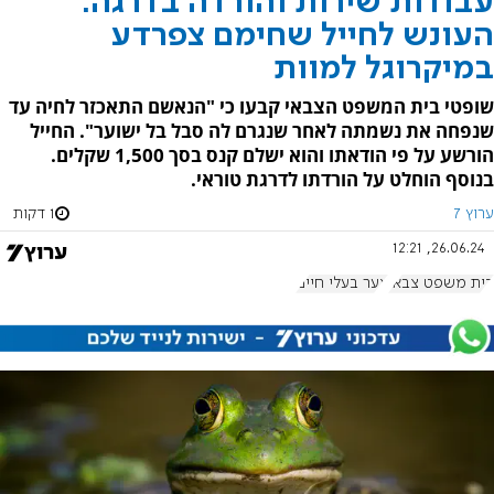
עבודות שירות והורדה בדרגה:
העונש לחייל שחימם צפרדע
במיקרוגל למוות
שופטי בית המשפט הצבאי קבעו כי "הנאשם התאכזר לחיה עד
שנפחה את נשמתה לאחר שנגרם לה סבל בל ישוער". החייל
הורשע על פי הודאתו והוא ישלם קנס בסך 1,500 שקלים.
בנוסף הוחלט על הורדתו לדרגת טוראי.
ערוץ 7
1 דקות
26.06.24, 12:21
בית משפט צבאי
צער בעלי חיים