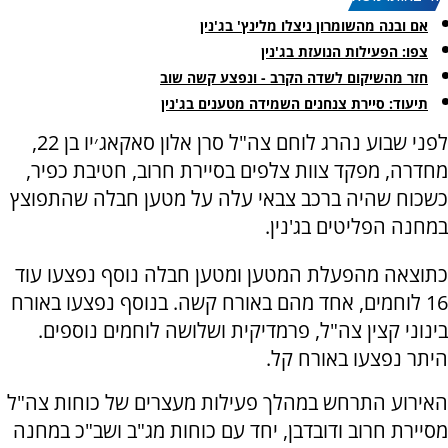
אם ובנה מהשומרון ניצלו מלינץ' בג'נין
צפו: הפעילות הנועזת בג'נין
חזר מהשיקום לשדה הקרב - ונפצע קשה שוב
תיעוד: סיירת צנחנים השמידה מטענים בג'נין
לפני שבוע נהרג לוחם צה"ל סרן אלון סאקאג׳יו בן 22,
מחדרה, מפקד צוות צלפים בסיירת חרוב, חטיבת כפיר,
כשכוח שהיה ברכב צבאי עלה על מטען חבלה שהתפוצץ
במחנה הפליטים בג'נין.
כתוצאה מהפעלת המטען ומטען חבלה נוסף נפצעו עוד
16 לוחמים, אחד מהם באורח קשה. בנוסף נפצעו באורח
בינוני קצין צה"ל, פרמדיקית ושלושה לוחמים נוספים.
היתר נפצעו באורח קל.
האירוע התרחש במהלך פעילות מעצרים של כוחות צה"ל
מסיירת חרוב ודובדבן, יחד עם כוחות מג"ב ושב"כ במחנה