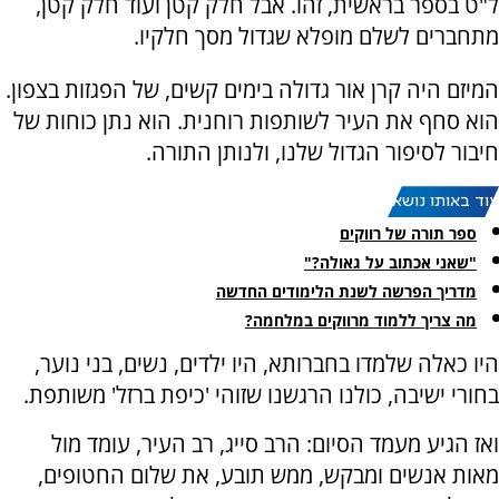
ל"ט בספר בראשית, זהו. אבל חלק קטן ועוד חלק קטן,
מתחברים לשלם מופלא שגדול מסך חלקיו.
המיזם היה קרן אור גדולה בימים קשים, של הפגזות בצפון.
הוא סחף את העיר לשותפות רוחנית. הוא נתן כוחות של
חיבור לסיפור הגדול שלנו, ולנותן התורה.
עוד באותו נושא:
ספר תורה של רווקים
"שאני אכתוב על גאולה?"
מדריך הפרשה לשנת הלימודים החדשה
מה צריך ללמוד מרווקים במלחמה?
היו כאלה שלמדו בחברותא, היו ילדים, נשים, בני נוער,
בחורי ישיבה, כולנו הרגשנו שזוהי 'כיפת ברזל' משותפת.
ואז הגיע מעמד הסיום: הרב סייג, רב העיר, עומד מול
מאות אנשים ומבקש, ממש תובע, את שלום החטופים,