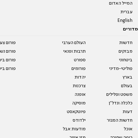
המייל האדום
עברית
English
מדורים
חדשות
העולם הערבי
פורום צע
מבזקים
תרבות ופנאי
פורום נשו
ביטחוני
ספורט
פורום בי
פוליטי-מדיני
פורומים
פורום בי
בארץ
יהדות
בעולם
צרכנות
משפט ופלילים
אופנה
כלכלה ונדל"ן
מוסיקה
דעות
פיוטקאסט
חדשות המגזר
ילדודס
אוכל
מודעות אבל
כיפה שחורה
מזג אוויר