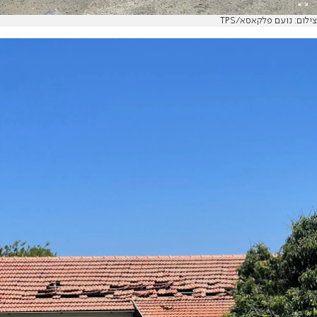
צילום: נועם פלקאסא/TPS