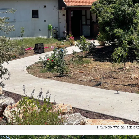
צילום: נועם פלקאסא/TPS