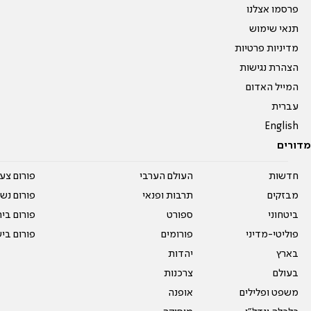
פרסמו אצלנו
תנאי שימוש
מדיניות פרטיות
הצהרת נגישות
המייל האדום
עברית
English
מדורים
חדשות
העולם הערבי
פורום צע
מבזקים
תרבות ופנאי
פורום נשו
ביטחוני
ספורט
פורום בי
פוליטי-מדיני
פורומים
פורום בי
בארץ
יהדות
בעולם
צרכנות
משפט ופלילים
אופנה