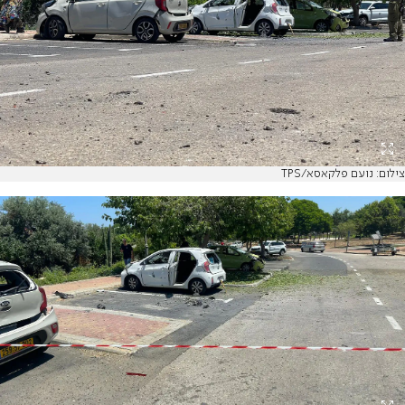
צילום: נועם פלקאסא/TPS