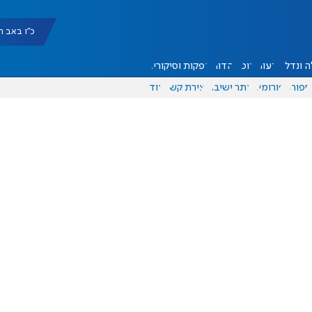
כ"ו באב תשפ"ו |
 ונדל"ן
דעות
אוכל
יהדות
הפקות וסיקורים
ספורט
פורומים
אתר ישיבה
יצירת קשר
עוד