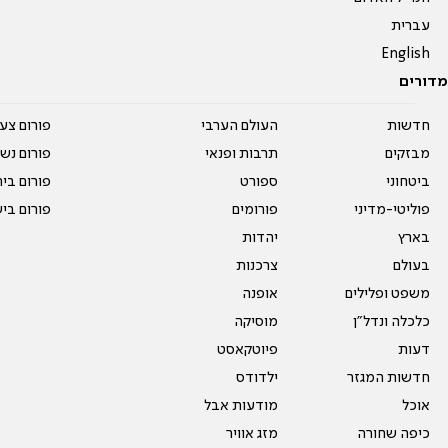
עברית
English
מדורים
חדשות
העולם הערבי
פורום צע
מבזקים
תרבות ופנאי
פורום נשו
ביטחוני
ספורט
פורום בי
פוליטי-מדיני
פורומים
פורום בי
בארץ
יהדות
בעולם
צרכנות
משפט ופלילים
אופנה
כלכלה ונדל"ן
מוסיקה
דעות
פיוטקאסט
חדשות המגזר
ילדודס
אוכל
מודעות אבל
כיפה שחורה
מזג אוויר