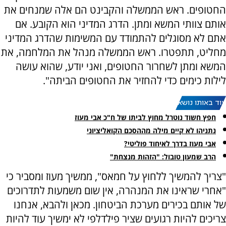
החטופים. ראש הממשלה והקבינט הם אלה שמנחים את
אותם צוותי המשא ומתן. הדרג המדיני הוא הקובע. אם
אתם לא מסוגלים להתמודד עם המשימות שהדרג המדיני
מחליט, תתפטרו. ראש הממשלה מנהל את המלחמה, את
המשא ומתן לשחרור החטופים, ואני יודע, שהוא עושה
לילות כימים כדי להחזיר את החטופים הביתה".
עוד באותו נושא:
חפץ חשוד נוטרל מחוץ לביתו של ח"כ אבי מעוז
נתניהו לא קיים מילה מההסכם הקואליציוני
אבי מעוז בדרך לאיחוד פוליטי?
הרב שמעון טובול: "הזהות מנצחת"
"צריך להמשיך ללחוץ על חמאס", ממשיך מעוז ומסביר כי
"אחרי שראינו את המנהרה, אין שום משמעות לתדרוכים
של אותם בכירים מערכת הביטחון. מכאן ולהבא, אנחנו
צריכים להיות רגועים שציר פילדלפי לא ימשיך עוד להיות