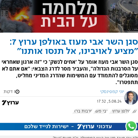
סגן השר אבי מעוז באולפן ערוץ 7:
"מציע לאויבינו, אל תנסו אותנו"
סגן השר אבי מעוז אומר על 'אחים לנשק' כי "זה ארגון שאחראי
על הסרבנות הגדולה", והעביר מסר לדרג הצבאי: "אם אתם לא
מסוגלים להתמודד עם המשימות שהדרג המדיני מחליט,
תתפטרו".
יוני קמפינסקי
1 דקות
5.08.24, 17:32
נעם
אולפן ערוץ 7
אבי מעוז
חרבות ברזל