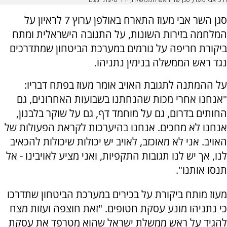
ח”כ אבי מעוז, סגן שר ראש הממשלה, יו”ר סיעת “נעם”
סגן השר אבי מעוז התארח באולפן ערוץ 7 לראיון על
המלחמה בזירות השונות, על התגובה הישראלית ומתח
ביקורת חריפה על גורמים במערכת הביטחון שמתדרכים
נגד ראש הממשלה בנימין נתניהו.
על ההמתנה לתגובת האויב אומר מעוז בפתח דבריו:
"אנחנו אחרי מכות שהנחתנו בשבועות האחרונים, גם
החותים בדרום, גם על מוחמד דף, גם על שוקר בלבנון,
אנחנו לא מחכים. אנחנו בהיערכות לקראת הפעולות של
האויב. אני לא מאוכזב, לאויב יש יכולות שיכולות להכאיב
לנו, אך יש לנו תגובות התקפיות, ואני מציע לאויבינו - אל
תנסו אותנו".
מעוז מותח ביקורת על בכירים במערכת הביטחון שתדרכו
כי נתניהו מונע עסקת חטופים. "זאת חוצפה ועזות מצח
להגיד על ראש ממשלת ישראל שהוא מטרפד את עסקת